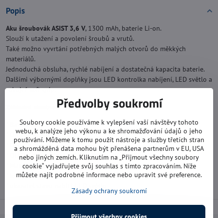
Popis
Aku šroubovák ASIST 3,6 V
, 1300 mAh, baterie Li-on.
Slouží k utažení a povolení šroubů a vrutů.
Také možno vyvrtání potřebných malých otvorů do měkkých
materiálů.
Jednoduchá obsluha, rychlé nabíjení a dostatečná kapacita baterie.
Dalšími výbornými doplňky jsou LED kontrolka nabíjení, LED světlo a
rukojeť soft grip.
Předvolby soukromí
Základní vlastnosti Aku šroubováku ASIST
Soubory cookie používáme k vylepšení vaší návštěvy tohoto
* Baterie: 1300 mAh Li-ion
webu, k analýze jeho výkonu a ke shromažďování údajů o jeho
* Otočné držadlo
používání. Můžeme k tomu použít nástroje a služby třetích stran
* Doba nabíjení: 3-5 h (USB)
a shromážděná data mohou být přenášena partnerům v EU, USA
* Otáčky naprázdno: 0-230 ot./min.
nebo jiných zemích. Kliknutím na „Přijmout všechny soubory
* Maximální kroutící moment:4 Nm
cookie“ vyjadřujete svůj souhlas s tímto zpracováním. Níže
můžete najít podrobné informace nebo upravit své preference.
* levý/pravý směr otáčení
* ukazatel stavu nabití, LED světlo
Zásady ochrany soukromí
Přijmout všechny cookies