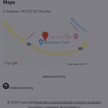
Mapa
U Stadionu 747, 537 03 Chrudim
zelezarstvitichy
#zelezarstvitichy
©
2026
Copyright
Předvolby soukromí
Zásady ochrany soukromí
Vytvořeno systémem:
ByznysWeb.cz