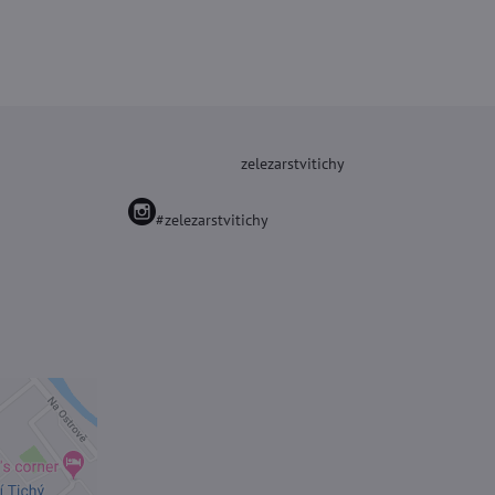
zelezarstvitichy
#zelezarstvitichy