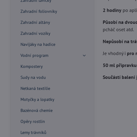
Zahradní lavičky
2 hodiny
po apli
Zahradní foliovníky
Působí na dvoud
Zahradní altány
pcháč oset atd.
Zahradní vozíky
Nepůsobí na trá
Navijáky na hadice
Je vhodný i
pro 
Vodní program
50 ml přípravku
Kompostery
Součástí balení
Sudy na vodu
Netkaná textilie
Motyčky a lopatky
Bazénová chemie
Opěry rostlin
Lemy trávníků