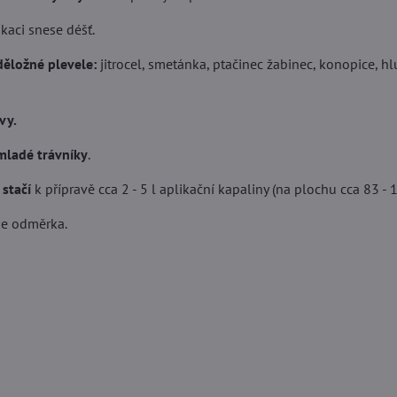
kaci snese déšť.
ěložné plevele:
jitrocel, smetánka, ptačinec žabinec, konopice, hlu
vy.
mladé trávníky
.
 stačí
k přípravě cca 2 - 5 l aplikační kapaliny (na plochu cca 83 - 
je odměrka.