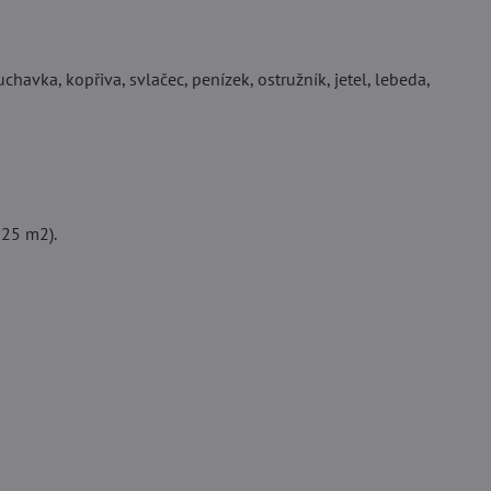
chavka, kopřiva, svlačec, penízek, ostružník, jetel, lebeda,
125 m2).