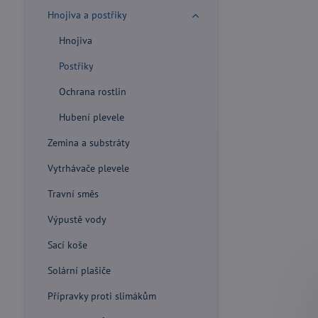
Hnojiva a postřiky
Hnojiva
Postřiky
Ochrana rostlin
Hubení plevele
Zemina a substráty
Vytrhávače plevele
Travní směs
Výpustě vody
Sací koše
Solární plašiče
Přípravky proti slimákům