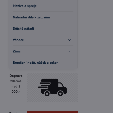
Maziva a spreje
Náhradní díly k žaluziím
Dětské nářadí
Vánoce
Zima
Broušení nožů, nůžek a seker
Doprava
zdarma
nad 2
000 ,-