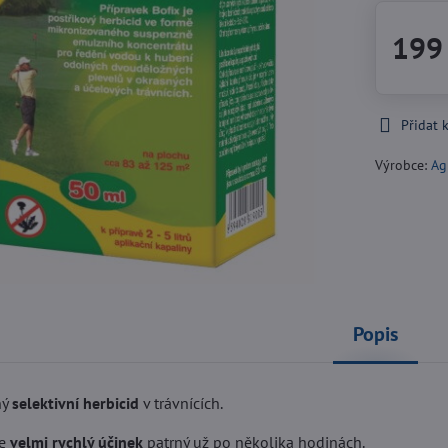
199
Přidat 
Výrobce:
Ag
Popis
ný
selektivní herbicid
v trávnících.
je
velmi rychlý účinek
patrný už po několika hodinách.