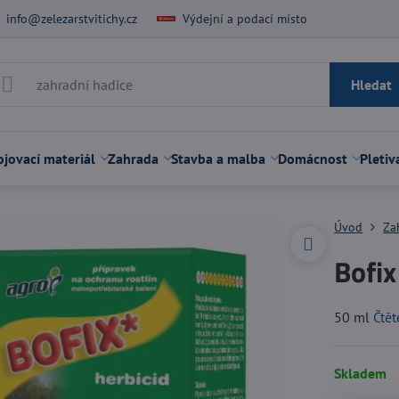
info@zelezarstvitichy.cz
Výdejní a podací místo
Hledat
jovací materiál
Zahrada
Stavba a malba
Domácnost
Pletiv
Úvod
Za
Bofix
50 ml
Čtět
Skladem