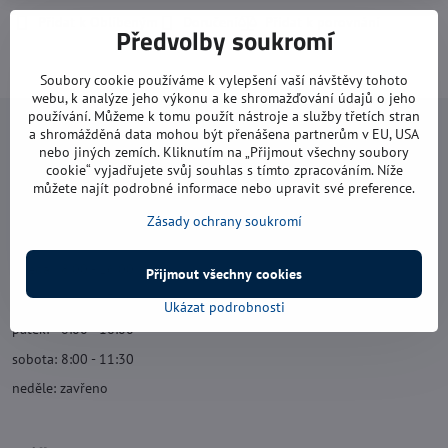
Přidat k Oblíbeným
Doručení
Předvolby soukromí
Soubory cookie používáme k vylepšení vaší návštěvy tohoto
webu, k analýze jeho výkonu a ke shromažďování údajů o jeho
používání. Můžeme k tomu použít nástroje a služby třetích stran
a shromážděná data mohou být přenášena partnerům v EU, USA
Navštivte nás
nebo jiných zemích. Kliknutím na „Přijmout všechny soubory
cookie“ vyjadřujete svůj souhlas s tímto zpracováním. Níže
Otevírací doba:
můžete najít podrobné informace nebo upravit své preference.
pondělí: 8:00 - 16:00
Zásady ochrany soukromí
úterý: 8:00 - 17:00
středa: 8:00 - 16:00
Přijmout všechny cookies
čtvrtek: 8:00 - 17:00
Ukázat podrobnosti
pátek: 8:00 - 16:00
sobota: 8:00 - 11:30
neděle: zavřeno