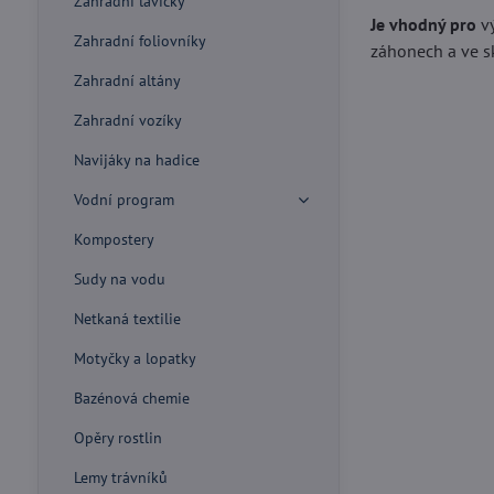
Zahradní lavičky
Je vhodný pro
vý
Zahradní foliovníky
záhonech a ve sk
Zahradní altány
Zahradní vozíky
Navijáky na hadice
Vodní program
Kompostery
Sudy na vodu
Netkaná textilie
Motyčky a lopatky
Bazénová chemie
Opěry rostlin
Lemy trávníků