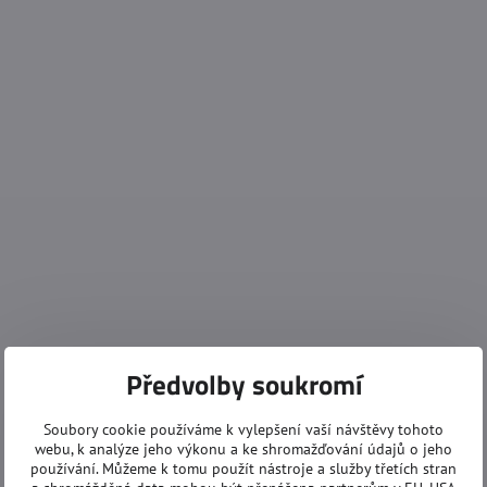
Předvolby soukromí
Soubory cookie používáme k vylepšení vaší návštěvy tohoto
webu, k analýze jeho výkonu a ke shromažďování údajů o jeho
používání. Můžeme k tomu použít nástroje a služby třetích stran