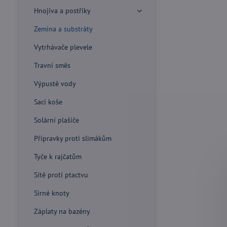
Hnojiva a postřiky
Zemina a substráty
Vytrhávače plevele
Travní směs
Výpustě vody
Sací koše
Solární plašiče
Přípravky proti slimákům
Tyče k rajčatům
Sítě proti ptactvu
Sirné knoty
Záplaty na bazény