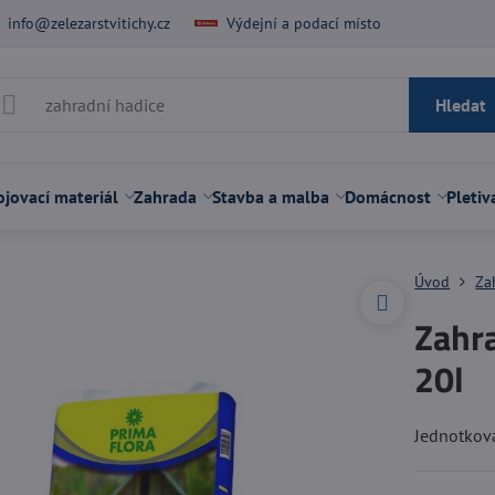
info@zelezarstvitichy.cz
Výdejní a podací místo
Hledat
jovací materiál
Zahrada
Stavba a malba
Domácnost
Pletiv
Úvod
Za
Zahra
20l
Jednotková