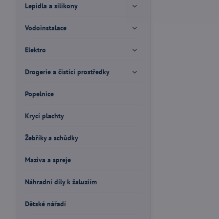
Lepidla a silikony
Vodoinstalace
Elektro
Drogerie a čistící prostředky
Popelnice
Krycí plachty
Žebříky a schůdky
Maziva a spreje
Náhradní díly k žaluziím
Dětské nářadí