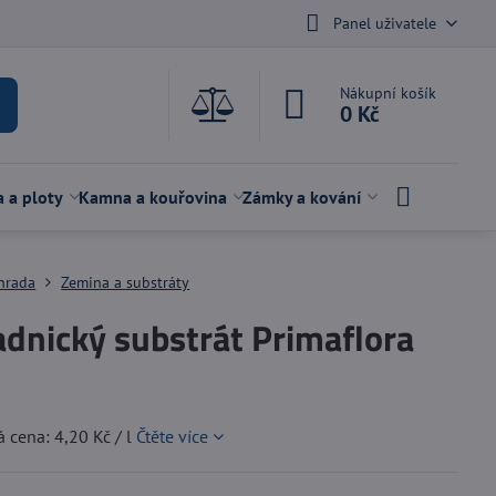
Panel uživatele
Nákupní košík
0 Kč
a a ploty
Kamna a kouřovina
Zámky a kování
hrada
Zemina a substráty
dnický substrát Primaflora
 cena: 4,20 Kč / l
Čtěte více