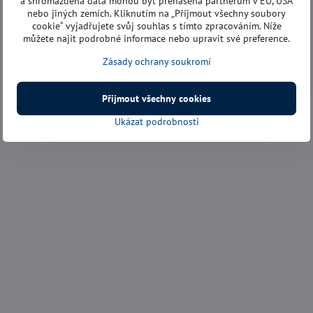
a shromážděná data mohou být přenášena partnerům v EU, USA
nebo jiných zemích. Kliknutím na „Přijmout všechny soubory
cookie“ vyjadřujete svůj souhlas s tímto zpracováním. Níže
můžete najít podrobné informace nebo upravit své preference.
Zásady ochrany soukromí
Přijmout všechny cookies
Ukázat podrobnosti