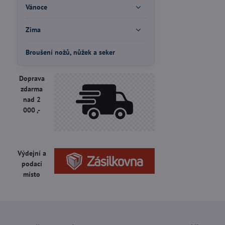
Vánoce
Zima
Broušení nožů, nůžek a seker
Doprava
zdarma
nad 2
000 ,-
Výdejní a
podací
místo