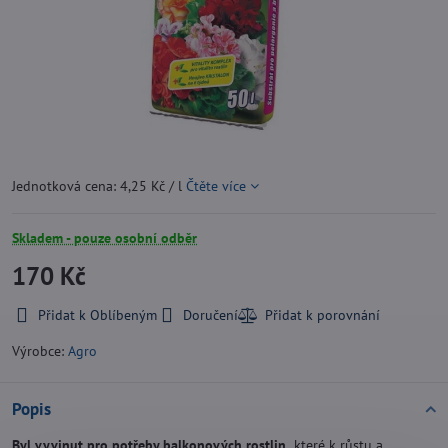
Jednotková cena: 4,25 Kč / l
Čtěte více
Skladem - pouze osobní odběr
170 Kč
Přidat k Oblíbeným
Doručení
Výrobce:
Agro
Popis
Byl vyvinut pro potřeby balkonových rostlin,
které k růstu a