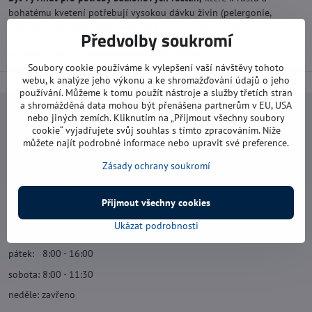
bohatému kvetení potřebují vysokou dávku živin (pelergonie,
petunie, verbeny,lobelky, begonie, fuchsie, bidens a další).
Předvolby soukromí
Je vhodný také do
samozavlažovacích truhlíků.
Soubory cookie používáme k vylepšení vaší návštěvy tohoto
webu, k analýze jeho výkonu a ke shromažďování údajů o jeho
používání. Můžeme k tomu použít nástroje a služby třetích stran
a shromážděná data mohou být přenášena partnerům v EU, USA
Navštivte nás
nebo jiných zemích. Kliknutím na „Přijmout všechny soubory
cookie“ vyjadřujete svůj souhlas s tímto zpracováním. Níže
můžete najít podrobné informace nebo upravit své preference.
Otevírací doba:
Zásady ochrany soukromí
pondělí: 8:00 - 16:00
úterý: 8:00 - 17:00
Přijmout všechny cookies
středa: 8:00 - 16:00
Ukázat podrobnosti
čtvrtek: 8:00 - 17:00
pátek: 8:00 - 16:00
sobota: 8:00 - 11:30
neděle: zavřeno