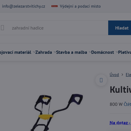
info@zelezarstvitichy.cz
Výdejní a podací místo
Hledat
jovací materiál
Zahrada
Stavba a malba
Domácnost
Pletiv
Úvod
El
Kulti
800 W
Čtě
Na dotaz -