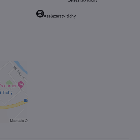
zelezarstvitichy
#zelezarstvitichy