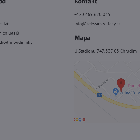
od
Kontakt
+420 469 620 035
mulář
info@zelezarstvitichy.cz
ních údajů
Mapa
chodní podmínky
U Stadionu 747, 537 03 Chrudim