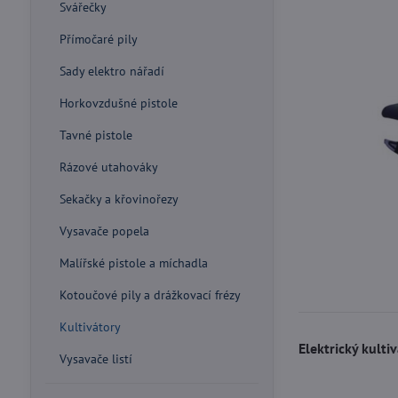
Svářečky
Přímočaré pily
Sady elektro nářadí
Horkovzdušné pistole
Tavné pistole
Rázové utahováky
Sekačky a křovinořezy
Vysavače popela
Malířské pistole a míchadla
Kotoučové pily a drážkovací frézy
Kultivátory
Elektrický kulti
Vysavače listí