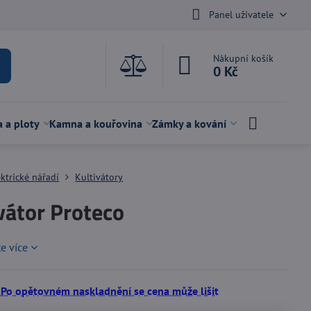
Panel uživatele
Nákupní košík
0 Kč
a a ploty
Kamna a kouřovina
Zámky a kování
ektrické nářadí
Kultivátory
vátor Proteco
te více
 Po opětovném naskladnění se cena může lišit