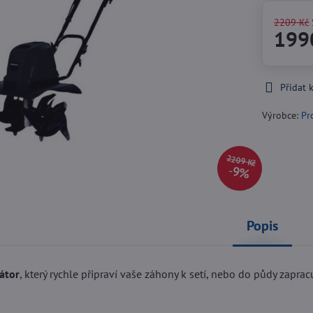
2209 Kč
199
Přidat 
Výrobce:
Pr
2209 Kč
9%
Popis
vátor
, který rychle připraví vaše záhony k setí, nebo do půdy zapr