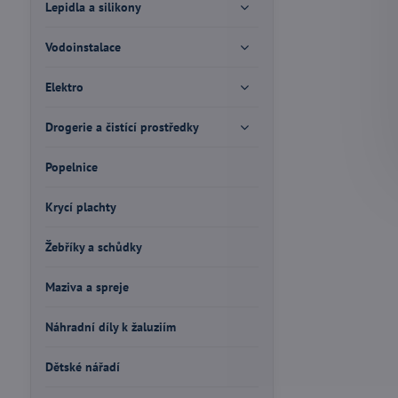
Lepidla a silikony
Vodoinstalace
Elektro
Drogerie a čistící prostředky
Popelnice
Krycí plachty
Žebříky a schůdky
Maziva a spreje
Náhradní díly k žaluziím
Dětské nářadí