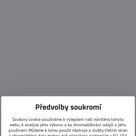
Předvolby soukromí
Soubory cookie používáme k vylepšení vaší návštěvy tohoto
webu, k analýze jeho výkonu a ke shromažďování údajů o jeho
používání. Můžeme k tomu použít nástroje a služby třetích stran
a shromážděná data mohou být přenášena partnerům v EU, USA