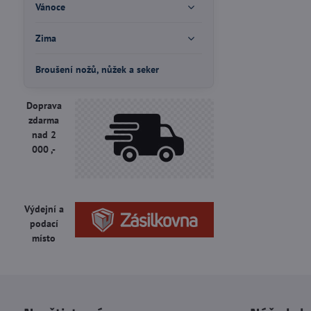
Vánoce
Zima
Broušení nožů, nůžek a seker
Doprava
zdarma
nad 2
000 ,-
Výdejní a
podací
místo