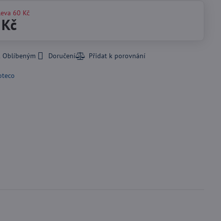
leva
60 Kč
 Kč
k Oblíbeným
Doručení
oteco