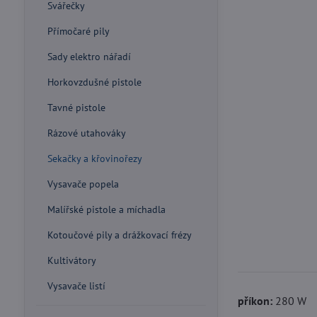
Svářečky
Přímočaré pily
Sady elektro nářadí
Horkovzdušné pistole
Tavné pistole
Rázové utahováky
Sekačky a křovinořezy
Vysavače popela
Malířské pistole a míchadla
Kotoučové pily a drážkovací frézy
Kultivátory
Vysavače listí
příkon:
280 W