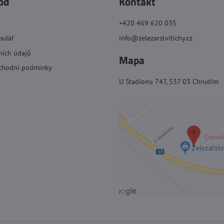
od
Kontakt
+420 469 620 035
mulář
info@zelezarstvitichy.cz
ních údajů
Mapa
chodní podmínky
U Stadionu 747, 537 03 Chrudim