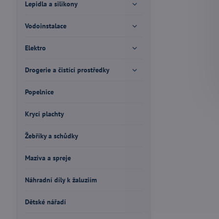
Lepidla a silikony
Vodoinstalace
Elektro
Drogerie a čistící prostředky
Popelnice
Krycí plachty
Žebříky a schůdky
Maziva a spreje
Náhradní díly k žaluziím
Dětské nářadí