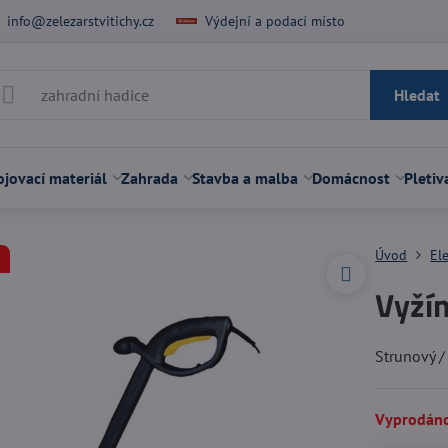
info@zelezarstvitichy.cz
Výdejní a podací místo
Hledat
jovací materiál
Zahrada
Stavba a malba
Domácnost
Pletiv
Úvod
El
Vyžín
Strunový 
Vyprodán