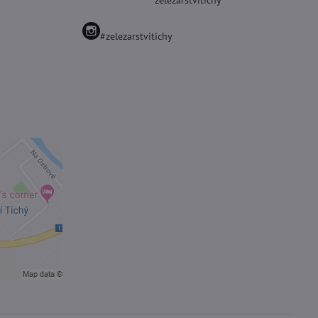
zelezarstvitichy
#zelezarstvitichy