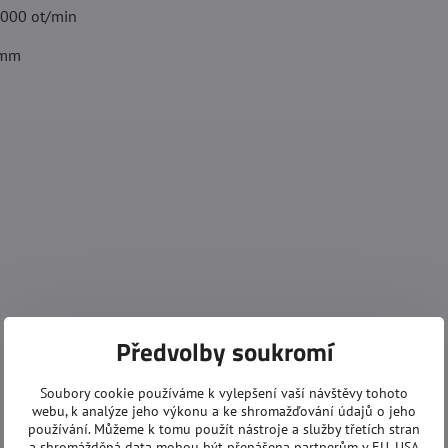
000 ot/min
 mm
Předvolby soukromí
Soubory cookie používáme k vylepšení vaší návštěvy tohoto
webu, k analýze jeho výkonu a ke shromažďování údajů o jeho
používání. Můžeme k tomu použít nástroje a služby třetích stran
a shromážděná data mohou být přenášena partnerům v EU, USA