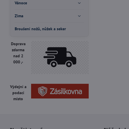
Vánoce
Zima
Broušení nožů, nůžek a seker
Doprava
zdarma
nad 2
000 ,-
Výdejní a
podací
místo