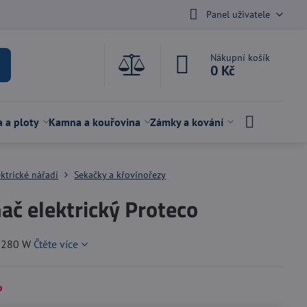
Panel uživatele
Nákupní košík
0 Kč
a a ploty
Kamna a kouřovina
Zámky a kování
ektrické nářadí
Sekačky a křovinořezy
ač elektrický Proteco
/ 280 W
Čtěte více
o