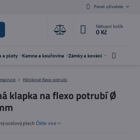
Panel uživatele
Nákupní košík
0 Kč
a a ploty
Kamna a kouřovina
Zámky a kování
mácnost
Hliníkové flexo potrubí
á klapka na flexo potrubí Ø
 mm
ný ocelový plech
Čtěte více