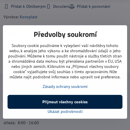
Přidat k Oblíbeným
Doručení
Výrobce:
Kovoplast
Předvolby soukromí
Popis
Nátrubkový sací koš PIRÁT
s ventilovým uzávěrem do svislého sacího
Soubory cookie používáme k vylepšení vaší návštěvy tohoto
potrubí (PN 10). Je určen pro čerpání vody bez mechanických nečistot
webu, k analýze jeho výkonu a ke shromažďování údajů o jeho
používání. Můžeme k tomu použít nástroje a služby třetích stran
o max. teplotě 60°C.
a shromážděná data mohou být přenášena partnerům v EU, USA
nebo jiných zemích. Kliknutím na „Přijmout všechny soubory
cookie“ vyjadřujete svůj souhlas s tímto zpracováním. Níže
můžete najít podrobné informace nebo upravit své preference.
Navštivte nás
Zásady ochrany soukromí
Otevírací doba:
Přijmout všechny cookies
pondělí: 8:00 - 16:00
Ukázat podrobnosti
úterý: 8:00 - 17:00
středa: 8:00 - 16:00