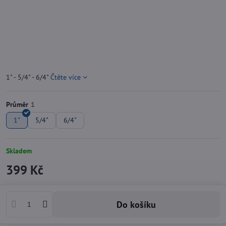
1" - 5/4" - 6/4"
Čtěte více
Průměr
1"
5/4"
6/4"
Skladem
399 Kč
Do košíku