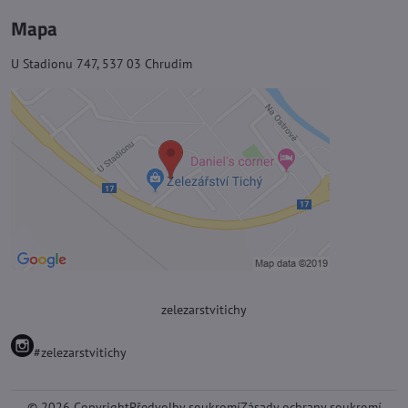
Mapa
U Stadionu 747, 537 03 Chrudim
zelezarstvitichy
#zelezarstvitichy
©
2026
Copyright
Předvolby soukromí
Zásady ochrany soukromí