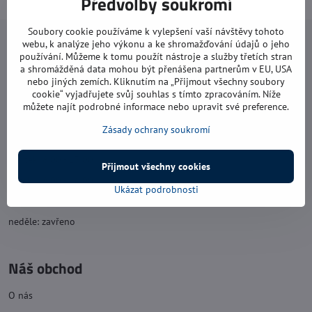
Předvolby soukromí
Soubory cookie používáme k vylepšení vaší návštěvy tohoto
webu, k analýze jeho výkonu a ke shromažďování údajů o jeho
Navštivte nás
používání. Můžeme k tomu použít nástroje a služby třetích stran
a shromážděná data mohou být přenášena partnerům v EU, USA
Otevírací doba:
nebo jiných zemích. Kliknutím na „Přijmout všechny soubory
cookie“ vyjadřujete svůj souhlas s tímto zpracováním. Níže
pondělí: 8:00 - 16:00
můžete najít podrobné informace nebo upravit své preference.
úterý: 8:00 - 17:00
Zásady ochrany soukromí
středa: 8:00 - 16:00
čtvrtek: 8:00 - 17:00
Přijmout všechny cookies
pátek: 8:00 - 16:00
Ukázat podrobnosti
sobota: 8:00 - 11:30
neděle: zavřeno
Náš obchod
O nás