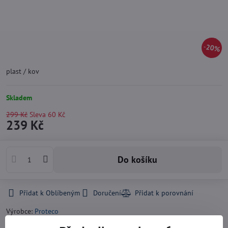
20%
plast / kov
Skladem
299 Kč
Sleva
60 Kč
239 Kč
Do košíku
Přidat k Oblíbeným
Doručení
Výrobce:
Proteco