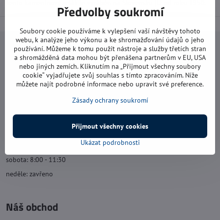
Tento kameninový zelák je vyráběn na Slovensku již od roku 1950.
Předvolby soukromí
Soubory cookie používáme k vylepšení vaší návštěvy tohoto
webu, k analýze jeho výkonu a ke shromažďování údajů o jeho
používání. Můžeme k tomu použít nástroje a služby třetích stran
Navštivte nás
a shromážděná data mohou být přenášena partnerům v EU, USA
nebo jiných zemích. Kliknutím na „Přijmout všechny soubory
Otevírací doba:
cookie“ vyjadřujete svůj souhlas s tímto zpracováním. Níže
můžete najít podrobné informace nebo upravit své preference.
pondělí: 8:00 - 16:00
Zásady ochrany soukromí
úterý: 8:00 - 17:00
středa: 8:00 - 16:00
Přijmout všechny cookies
čtvrtek: 8:00 - 17:00
Ukázat podrobnosti
pátek: 8:00 - 16:00
sobota: 8:00 - 11:30
neděle: zavřeno
Náš obchod