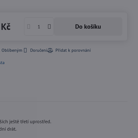
 Kč
Do košíku
k Oblíbeným
Doručení
sta
ch ještě třetí uprostřed.
dní drát.