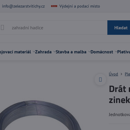
info@zelezarstvitichy.cz
Výdejní a podací místo
Hledat
jovací materiál
Zahrada
Stavba a malba
Domácnost
Pletiv
Úvod
Pl
Drát
zine
Jednotkov