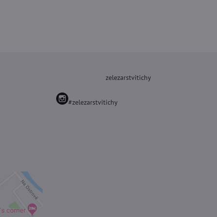
zelezarstvitichy
#zelezarstvitichy