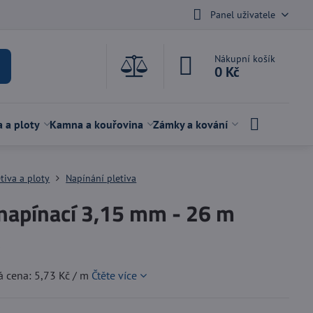
Panel uživatele
Nákupní košík
0 Kč
a a ploty
Kamna a kouřovina
Zámky a kování
etiva a ploty
Napínání pletiva
 napínací 3,15 mm - 26 m
k
á cena: 5,73 Kč / m
Čtěte více