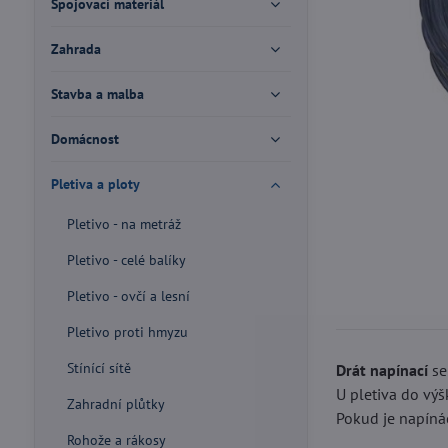
Spojovací materiál
Zahrada
Stavba a malba
Domácnost
Pletiva a ploty
Pletivo - na metráž
Pletivo - celé balíky
Pletivo - ovčí a lesní
Pletivo proti hmyzu
Stínící sítě
Drát napínací
se
U pletiva do výš
Zahradní plůtky
Pokud je napínác
Rohože a rákosy