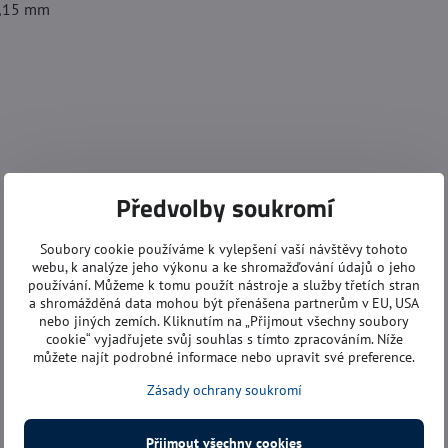
,15 mm
k
Předvolby soukromí
Soubory cookie používáme k vylepšení vaší návštěvy tohoto
webu, k analýze jeho výkonu a ke shromažďování údajů o jeho
používání. Můžeme k tomu použít nástroje a služby třetích stran
a shromážděná data mohou být přenášena partnerům v EU, USA
nebo jiných zemích. Kliknutím na „Přijmout všechny soubory
cookie“ vyjadřujete svůj souhlas s tímto zpracováním. Níže
můžete najít podrobné informace nebo upravit své preference.
Zásady ochrany soukromí
Přijmout všechny cookies