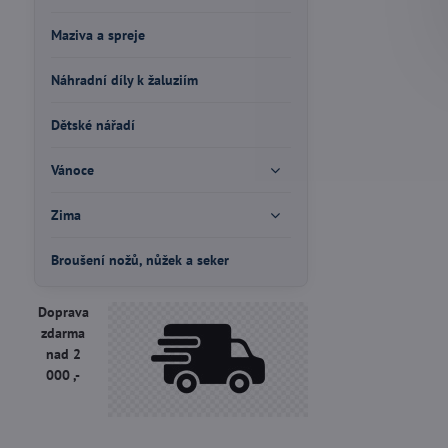
Maziva a spreje
Náhradní díly k žaluziím
Dětské nářadí
Vánoce
Zima
Broušení nožů, nůžek a seker
Doprava
zdarma
nad 2
000 ,-