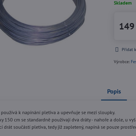
Skladem
149
Přidat 
Výrobce:
Fe
Popis
 používá k napínání pletiva a upevňuje se mezi sloupky.
ky 150 cm se standardně používají dva dráty - nahoře a dole, u vyšší
í drát součástí pletiva, tedy již zapletený, napíná se pouze prostře