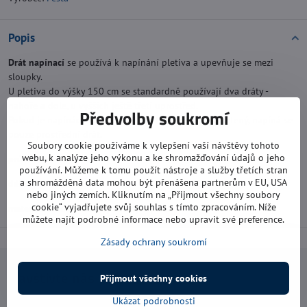
Popis
Drát napínací
se používá k napínání pletiva a upevňuje se mezi
sloupky.
U pletiva do výšky 150 cm se standardně používají dva dráty -
nahoře a dole, u vyšších ještě třetí uprostřed.
Předvolby soukromí
Pokud je napínácí drát součástí pletiva, tedy již zapletený, napíná se
pouze prostřední drát.
Soubory cookie používáme k vylepšení vaší návštěvy tohoto
webu, k analýze jeho výkonu a ke shromažďování údajů o jeho
průměr drátu:
3,4 mm
používání. Můžeme k tomu použít nástroje a služby třetích stran
a shromážděná data mohou být přenášena partnerům v EU, USA
délka:
26 m
nebo jiných zemích. Kliknutím na „Přijmout všechny soubory
cookie“ vyjadřujete svůj souhlas s tímto zpracováním. Níže
materiál:
zinek potažený zeleným plastem
můžete najít podrobné informace nebo upravit své preference.
Zásady ochrany soukromí
Navštivte nás
Přijmout všechny cookies
Ukázat podrobnosti
Otevírací doba: