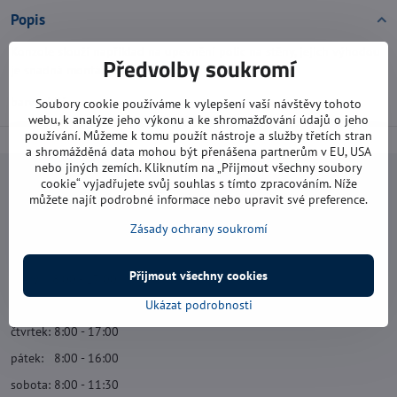
Popis
Konzole slouží například na upevnění polic na stěny, jejich výhodou
Předvolby soukromí
je snadná montáž.
barva: bílá
Soubory cookie používáme k vylepšení vaší návštěvy tohoto
webu, k analýze jeho výkonu a ke shromažďování údajů o jeho
používání. Můžeme k tomu použít nástroje a služby třetích stran
a shromážděná data mohou být přenášena partnerům v EU, USA
nebo jiných zemích. Kliknutím na „Přijmout všechny soubory
cookie“ vyjadřujete svůj souhlas s tímto zpracováním. Níže
Navštivte nás
můžete najít podrobné informace nebo upravit své preference.
Otevírací doba:
Zásady ochrany soukromí
pondělí: 8:00 - 16:00
Přijmout všechny cookies
úterý: 8:00 - 17:00
Ukázat podrobnosti
středa: 8:00 - 16:00
čtvrtek: 8:00 - 17:00
pátek: 8:00 - 16:00
sobota: 8:00 - 11:30