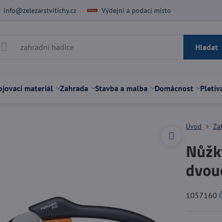
info@zelezarstvitichy.cz
Výdejní a podací místo
Hledat
jovací materiál
Zahrada
Stavba a malba
Domácnost
Pletiv
Úvod
Za
Nůžk
dvou
1057160