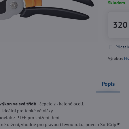
Skladem
320
Přidat 
Výrobce:
Fi
Popis
 výkon ve své třídě
- čepele z¬ kalené oceli.
 ideální pro tenké větvičky
povlak z PTFE pro snížení tření.
lné držení, vhodné pro pravou i levou ruku, povrch SoftGrip™