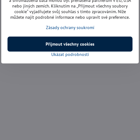
a shromážděná data mohou být přenášena partnerům v EU, USA
nebo jiných zemích. Kliknutím na „Přijmout všechny soubory
cookie“ vyjadřujete svůj souhlas s tímto zpracováním. Níže
můžete najít podrobné informace nebo upravit své preference.
Zásady ochrany soukromí
Přijmout všechny cookies
Ukázat podrobnosti