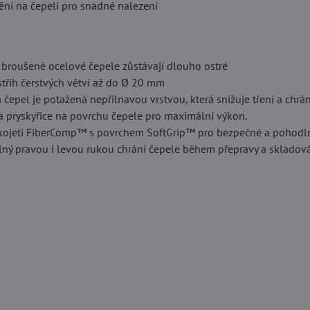
ění na čepeli pro snadné nalezení
 broušené ocelové čepele zůstávají dlouho ostré
 střih čerstvých větví až do Ø 20 mm
 čepel je potažená nepřilnavou vrstvou, která snižuje tření a chrán
 a pryskyřice na povrchu čepele pro maximální výkon.
ojeti FiberComp™ s povrchem SoftGrip™ pro bezpečné a pohodln
ný pravou i levou rukou chrání čepele během přepravy a skladov