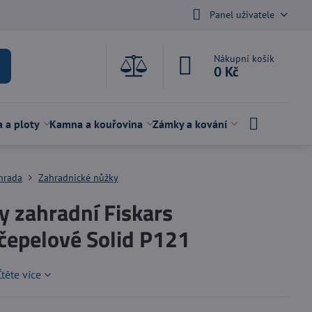
Panel uživatele
Nákupní košík
0 Kč
a a ploty
Kamna a kouřovina
Zámky a kování
hrada
Zahradnické nůžky
y zahradní Fiskars
čepelové Solid P121
Čtěte více