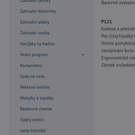
Zahradní lavičky
Barevné zvýrazn
Zahradní foliovníky
P121
Zahradní altány
Kalené a přesně
Zahradní vozíky
Pro čistý hladký
Vrchní pohyblivá
Navijáky na hadice
neulpívání kury
Vodní program
Ergonomické ruk
Zámek ovladatel
Kompostery
Sudy na vodu
Netkaná textilie
Motyčky a lopatky
Bazénová chemie
Opěry rostlin
Lemy trávníků