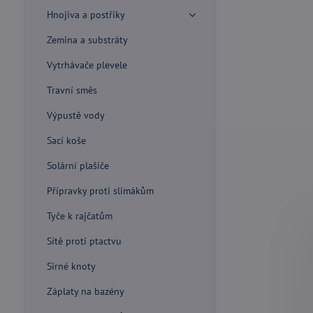
Hnojiva a postřiky
Zemina a substráty
Vytrhávače plevele
Travní směs
Výpustě vody
Sací koše
Solární plašiče
Přípravky proti slimákům
Tyče k rajčatům
Sítě proti ptactvu
Sirné knoty
Záplaty na bazény