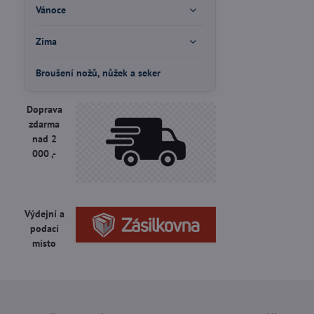
Vánoce
Zima
Broušení nožů, nůžek a seker
Doprava
zdarma
nad 2
000 ,-
Výdejní a
podací
místo