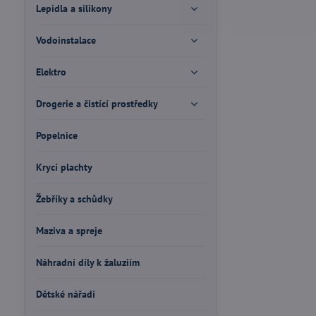
Lepidla a silikony
Vodoinstalace
Elektro
Drogerie a čistící prostředky
Popelnice
Krycí plachty
Žebříky a schůdky
Maziva a spreje
Náhradní díly k žaluziím
Dětské nářadí