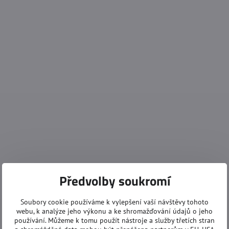
Předvolby soukromí
Soubory cookie používáme k vylepšení vaší návštěvy tohoto
webu, k analýze jeho výkonu a ke shromažďování údajů o jeho
používání. Můžeme k tomu použít nástroje a služby třetích stran