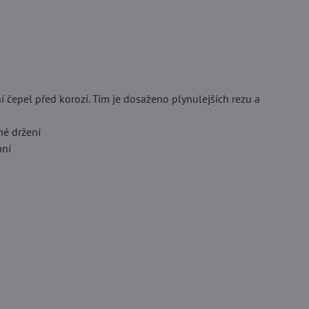
í čepel před korozí. Tím je dosaženo plynulejších rezu a
é držení
ání