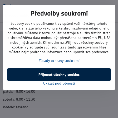
Popis
Předvolby soukromí
Na vodou ředitelné, akrylové a alkydové barvy a laky.
Soubory cookie používáme k vylepšení vaší návštěvy tohoto
webu, k analýze jeho výkonu a ke shromažďování údajů o jeho
používání. Můžeme k tomu použít nástroje a služby třetích stran
a shromážděná data mohou být přenášena partnerům v EU, USA
Navštivte nás
nebo jiných zemích. Kliknutím na „Přijmout všechny soubory
cookie“ vyjadřujete svůj souhlas s tímto zpracováním. Níže
můžete najít podrobné informace nebo upravit své preference.
Otevírací doba:
pondělí: 8:00 - 16:00
Zásady ochrany soukromí
úterý: 8:00 - 17:00
Přijmout všechny cookies
středa: 8:00 - 16:00
Ukázat podrobnosti
čtvrtek: 8:00 - 17:00
pátek: 8:00 - 16:00
sobota: 8:00 - 11:30
neděle: zavřeno