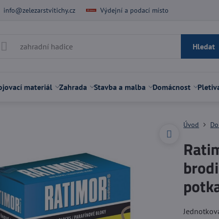
info@zelezarstvitichy.cz
Výdejní a podací místo
Hledat
jovací materiál
Zahrada
Stavba a malba
Domácnost
Pletiv
Úvod
Do
Ratim
brodi
potk
Jednotkov