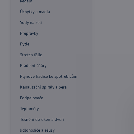
Regály
Úchytky a madla
Sudy na zelí
Přepravky
Pytle
Stretch fólie
Prádelní šňůry
Plynové hadice ke spotřebičům
Kanalizační spirály a pera
Podpalovače
Teploměry
Těsnění do oken a dveří
Jídlonosiče a ešusy