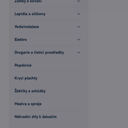
Zámky a kování
Lepidla a silikony
Vodoinstalace
Elektro
Drogerie a čistící prostředky
Popelnice
Krycí plachty
Žebříky a schůdky
Maziva a spreje
Náhradní díly k žaluziím