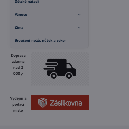
Dětské nářadí
Vánoce
Zima
Broušení nožů, nůžek a seker
Doprava
zdarma
nad 2
000 ,-
Výdejní a
podací
místo