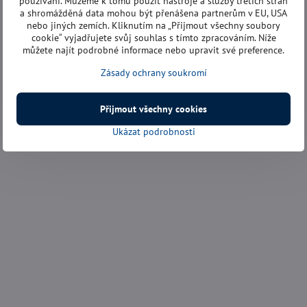
používání. Můžeme k tomu použít nástroje a služby třetích stran
a shromážděná data mohou být přenášena partnerům v EU, USA
nebo jiných zemích. Kliknutím na „Přijmout všechny soubory
cookie“ vyjadřujete svůj souhlas s tímto zpracováním. Níže
můžete najít podrobné informace nebo upravit své preference.
Zásady ochrany soukromí
Přijmout všechny cookies
Ukázat podrobnosti