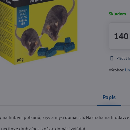
Skladem
140
Přidat 
Výrobce:
Un
Popis
y
na hubení potkanů, krys a myší domácích. Nástraha na hlodavce
necílové druhy (pes, kočka, domácí zvířata)