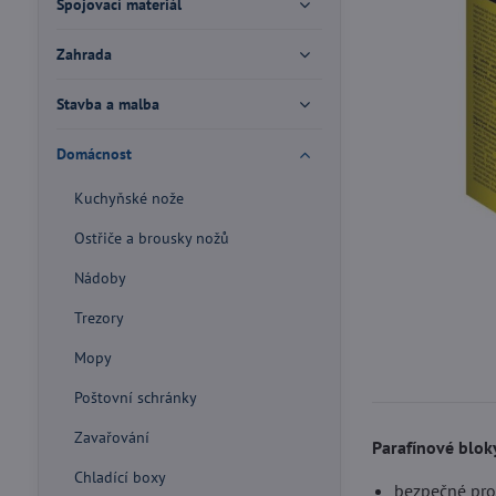
Spojovací materiál
Zahrada
Stavba a malba
Domácnost
Kuchyňské nože
Ostřiče a brousky nožů
Nádoby
Trezory
Mopy
Poštovní schránky
Zavařování
Parafínové blok
Chladící boxy
bezpečné pro 