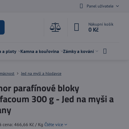
Panel uživatele
Nákupní košík
0 Kč
a a ploty
Kamna a kouřovina
Zámky a kování
mácnost
Jed na myši a hlodavce
or parafínové bloky
facoum 300 g - Jed na myši a
any
á cena: 466,66 Kč / Kg
Čtěte více