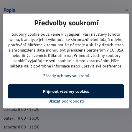
Popis
Předvolby soukromí
Rodenticid na bázi přírodní obilné nástrahy je určen k okamžitému
použití. Obsahuje látku, která brání náhodnému požití lidmi a
domácími zvířaty.
Soubory cookie používáme k vylepšení vaší návštěvy tohoto
webu, k analýze jeho výkonu a ke shromažďování údajů o jeho
používání. Můžeme k tomu použít nástroje a služby třetích stran
a shromážděná data mohou být přenášena partnerům v EU, USA
nebo jiných zemích. Kliknutím na „Přijmout všechny soubory
cookie“ vyjadřujete svůj souhlas s tímto zpracováním. Níže
Navštivte nás
můžete najít podrobné informace nebo upravit své preference.
Otevírací doba:
Zásady ochrany soukromí
pondělí: 8:00 - 16:00
Přijmout všechny cookies
úterý: 8:00 - 17:00
středa: 8:00 - 16:00
Ukázat podrobnosti
čtvrtek: 8:00 - 17:00
pátek: 8:00 - 16:00
sobota: 8:00 - 11:30