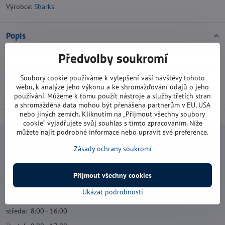
Výrobce:
Sharks
Popis
Předvolby soukromí
Efektivní křovinořez poháněný 4-dobým spalovacím motorem určený
pro dlouhodobé pracovní nasazení. Ergonomický a pohodlný nosný
popruh a řídítka s možností rychlého seřízení umožňují pohodlnou
Soubory cookie používáme k vylepšení vaší návštěvy tohoto
pracovní polohu.Ochraný kryt nástroje Combi pro strunovou hlavu a
webu, k analýze jeho výkonu a ke shromažďování údajů o jeho
travní kotouč.
používání. Můžeme k tomu použít nástroje a služby třetích stran
a shromážděná data mohou být přenášena partnerům v EU, USA
nebo jiných zemích. Kliknutím na „Přijmout všechny soubory
cookie“ vyjadřujete svůj souhlas s tímto zpracováním. Níže
můžete najít podrobné informace nebo upravit své preference.
Navštivte nás
Zásady ochrany soukromí
Otevírací doba:
Přijmout všechny cookies
pondělí: 8:00 - 16:00
Ukázat podrobnosti
úterý: 8:00 - 17:00
středa: 8:00 - 16:00