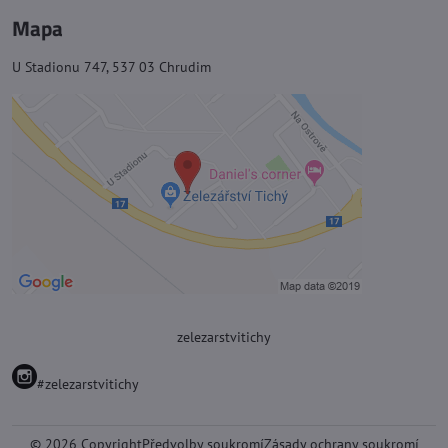
Mapa
U Stadionu 747, 537 03 Chrudim
zelezarstvitichy
#zelezarstvitichy
©
2026
Copyright
Předvolby soukromí
Zásady ochrany soukromí