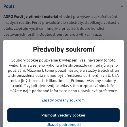
Popis
AGRO Perlit je přírodní materiál
vhodný pro výsev a zakořeňování
mladých rostlin. Perlit provzdušňuje substráty, stabilizuje vlhkost v
půdě, zlepšuje využívání hnojiv a přispívá k dobré kondici
pěstovaných rostlin. Odolnost perlitu proti vlhku, mrazu,
mikroorganismům a plísním je výhodou při použití s mladými
Předvolby soukromí
rostlinami.
lehká, zrnitá, pórovitá hmota bílé barvy vyráběná tepelným
Soubory cookie používáme k vylepšení vaší návštěvy tohoto
zpracováním ze surového perlitu.
webu, k analýze jeho výkonu a ke shromažďování údajů o jeho
má nízkou objemovou hmotnost s velkým množstvím kapilárních
používání. Můžeme k tomu použít nástroje a služby třetích stran
i nekapilárních pórů
a shromážděná data mohou být přenášena partnerům v EU, USA
chemický inertní, netoxický, nehydroskopický
nebo jiných zemích. Kliknutím na „Přijmout všechny soubory
cookie“ vyjadřujete svůj souhlas s tímto zpracováním. Níže
má vynikající sorpční vlastnosti, je objemově stálý
můžete najít podrobné informace nebo upravit své preference.
Zásady ochrany soukromí
Navštivte nás
Přijmout všechny cookies
Ukázat podrobnosti
Otevírací doba: