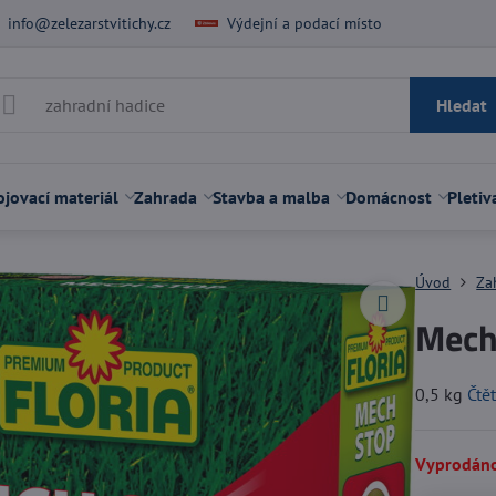
info@zelezarstvitichy.cz
Výdejní a podací místo
Hledat
jovací materiál
Zahrada
Stavba a malba
Domácnost
Pletiv
Úvod
Za
Mech
0,5 kg
Čtě
Vyprodán