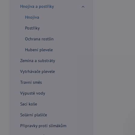
Hnojiva a postřiky
Hnojiva
Postřiky
Ochrana rostlin
Hubení plevele
Zemina a substráty
Vytrhávače plevele
Travní směs
Výpustě vody
Sací koše
Solární plašiče
Přípravky proti slimákům