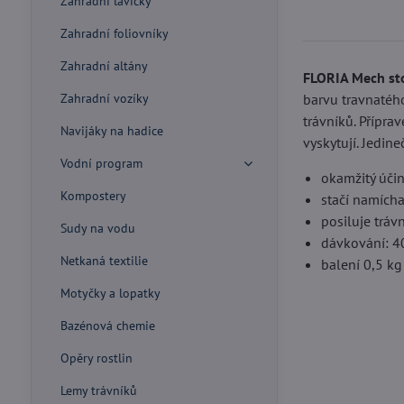
Zahradní lavičky
Zahradní foliovníky
Zahradní altány
FLORIA Mech st
barvu travnatého
Zahradní vozíky
trávníků. Přípra
Navijáky na hadice
vyskytují. Jedi
Vodní program
okamžitý účin
Kompostery
stačí namícha
posiluje trávn
Sudy na vodu
dávkování: 4
Netkaná textilie
balení 0,5 kg
Motyčky a lopatky
Bazénová chemie
Opěry rostlin
Lemy trávníků