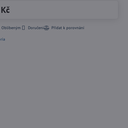
 Kč
k Oblíbeným
Doručení
oria