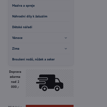
Maziva a spreje
Náhradní díly k žaluziím
Dětské nářadí
Vánoce
Zima
Broušení nožů, nůžek a seker
Doprava
zdarma
nad 2
000 ,-