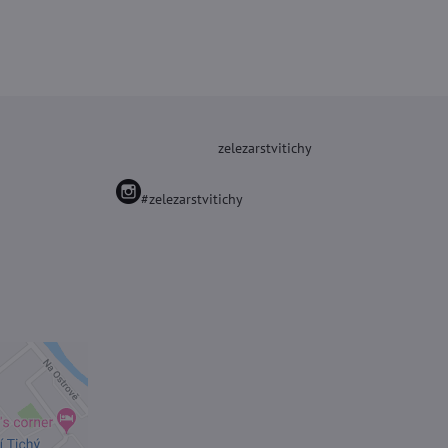
zelezarstvitichy
#zelezarstvitichy