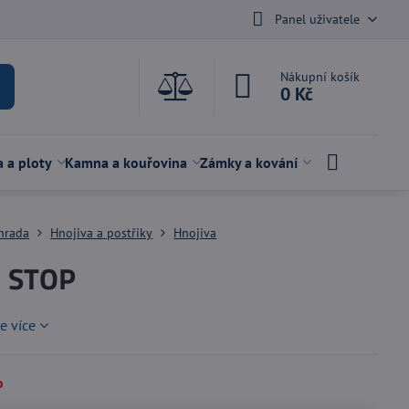
Panel uživatele
Nákupní košík
0 Kč
a a ploty
Kamna a kouřovina
Zámky a kování
hrada
Hnojiva a postřiky
Hnojiva
 STOP
te více
o