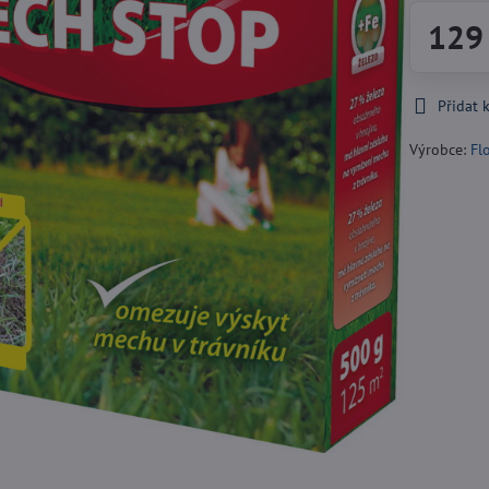
129
Přidat 
Výrobce:
Fl