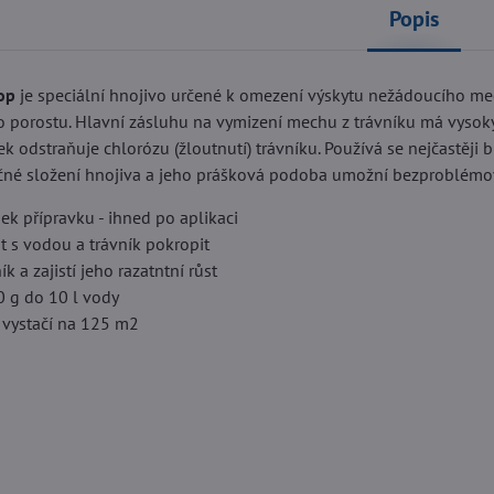
Popis
op
je speciální hnojivo určené k omezení výskytu nežádoucího mechu
 porostu. Hlavní zásluhu na vymizení mechu z trávníku má vysoký 
vek odstraňuje chlorózu (žloutnutí) trávníku. Používá se nejčastěji 
nečné složení hnojiva a jeho prášková podoba umožní bezproblémo
ek přípravku - ihned po aplikaci
t s vodou a trávník pokropit
ík a zajistí jeho razatntní růst
0 g do 10 l vody
 vystačí na 125 m2