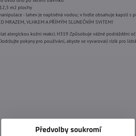
do dvou dnů po sečení trávníku
 12,5 m2 plochy
anipulace - lahev je naplněná vodou; v hrdle obsahuje kapsli s 
ED MRAZEM, VLHKEM A PŘÍMÝM SLUNEČNÍM SVITEM!
at alergickou kožní reakci. H319 Způsobuje vážné podráždění oč
držujte pokyny pro používání, abyste se vyvarovali rizik pro lidské
Předvolby soukromí