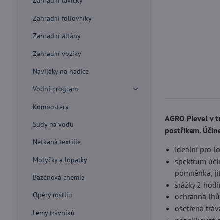
Zahradní lavičky
Zahradní foliovníky
Zahradní altány
Zahradní vozíky
Navijáky na hadice
Vodní program
Kompostery
AGRO Plevel v tr
Sudy na vodu
postřikem. Účine
Netkaná textilie
ideální pro lo
Motyčky a lopatky
spektrum účin
pomněnka, jitr
Bazénová chemie
srážky 2 hodi
Opěry rostlin
ochranná lhů
ošetřená trá
Lemy trávníků