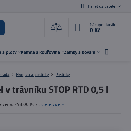
Panel uživatele
Nákupní košík
0 Kč
a a ploty
Kamna a kouřovina
Zámky a kování
hrada
Hnojiva a postřiky
Postřiky
l v trávníku STOP RTD 0,5 l
 cena: 298,00 Kč / l
Čtěte více