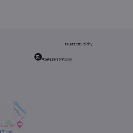
zelezarstvitichy
#zelezarstvitichy