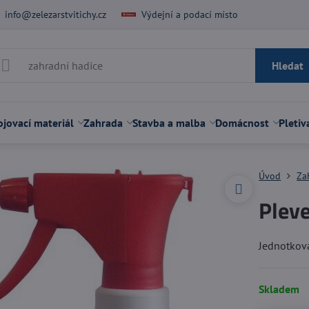
info@zelezarstvitichy.cz
Výdejní a podací místo
Hledat
jovací materiál
Zahrada
Stavba a malba
Domácnost
Pletiv
Úvod
Za
Pleve
Jednotková
Skladem