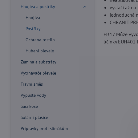
neaplikovat 
Hnojiva a postřiky
vystačí až na
jednoduchá m
Hnojiva
CHRÁNIT PŘ
Postřiky
H317 Může vyvol
Ochrana rostlin
účinky EUH401 Do
Hubení plevele
Zemina a substráty
Vytrhávače plevele
Travní směs
Výpustě vody
Sací koše
Solární plašiče
Přípravky proti slimákům