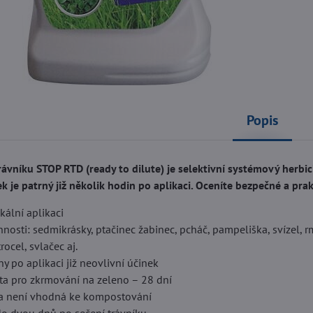
Popis
ávníku STOP RTD (ready to dilute) je selektivní systémový herbic
k je patrný již několik hodin po aplikaci. Oceníte bezpečné a pra
kální aplikaci
nosti: sedmikrásky, ptačinec žabinec, pcháč, pampeliška, svízel, r
ocel, svlačec aj.
ny po aplikaci již neovlivní účinek
ta pro zkrmování na zeleno – 28 dní
va není vhodná ke kompostování