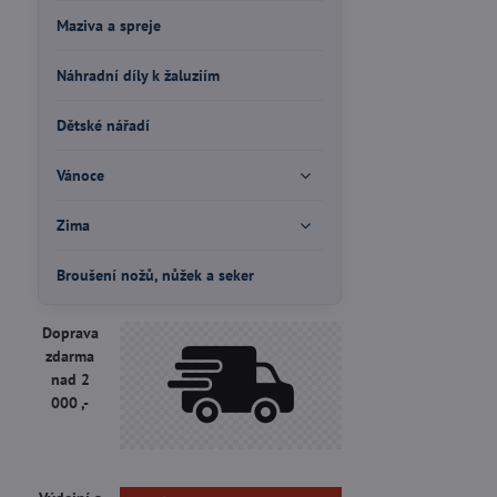
Maziva a spreje
Náhradní díly k žaluziím
Dětské nářadí
Vánoce
Zima
Broušení nožů, nůžek a seker
Doprava
zdarma
nad 2
000 ,-