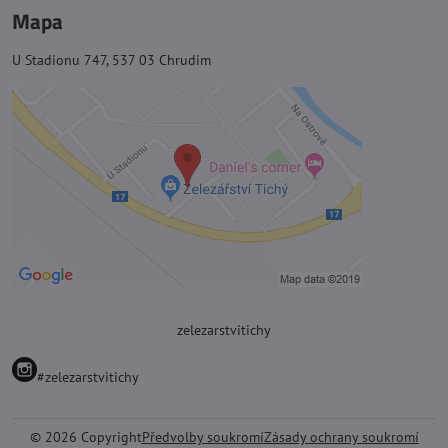
Mapa
U Stadionu 747, 537 03 Chrudim
zelezarstvitichy
#zelezarstvitichy
©
2026
Copyright
Předvolby soukromí
Zásady ochrany soukromí