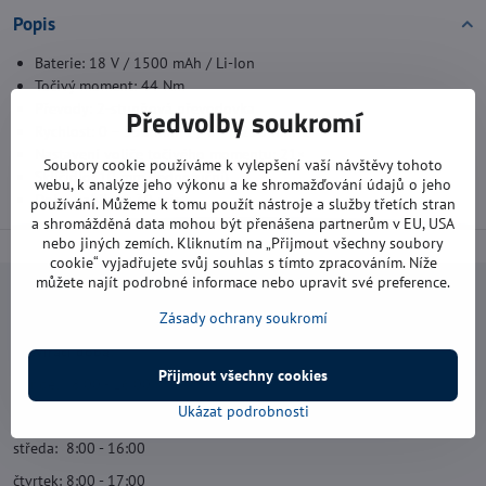
Popis
Baterie: 18 V / 1500 mAh / Li-Ion
Točivý moment: 44 Nm
Převody: 2-stupňová převodovka
Předvolby soukromí
Rychlost: 0 – 350 min-1 / 0 – 1250 min-1
Nastavení voliče točivého momentu: 21×
Soubory cookie používáme k vylepšení vaší návštěvy tohoto
Sklíčidlo: 10 mm (jednoruční)
webu, k analýze jeho výkonu a ke shromažďování údajů o jeho
Doba nabíjení: 30 min
používání. Můžeme k tomu použít nástroje a služby třetích stran
a shromážděná data mohou být přenášena partnerům v EU, USA
nebo jiných zemích. Kliknutím na „Přijmout všechny soubory
cookie“ vyjadřujete svůj souhlas s tímto zpracováním. Níže
můžete najít podrobné informace nebo upravit své preference.
Navštivte nás
Zásady ochrany soukromí
Otevírací doba:
Přijmout všechny cookies
pondělí: 8:00 - 16:00
Ukázat podrobnosti
úterý: 8:00 - 17:00
středa: 8:00 - 16:00
čtvrtek: 8:00 - 17:00