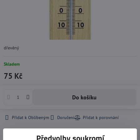
dřevěný
Skladem
75 Kč
Do košíku
Přidat k Oblíbeným
Doručení
Předvolby soukromí