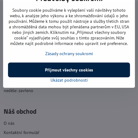
Soubory cookie používáme k vylepšení vaší návštěvy tohoto
Navštivte nás
webu, k analýze jeho výkonu a ke shromažďování údajů o jeho
používání. Můžeme k tomu použít nástroje a služby třetích stran
Otevírací doba:
a shromážděná data mohou být přenášena partnerům v EU, USA
nebo jiných zemích. Kliknutím na „Přijmout všechny soubory
pondělí: 8:00 - 16:00
cookie“ vyjadřujete svůj souhlas s tímto zpracováním. Níže
můžete najít podrobné informace nebo upravit své preference.
úterý: 8:00 - 17:00
Zásady ochrany soukromí
středa: 8:00 - 16:00
čtvrtek: 8:00 - 17:00
Přijmout všechny cookies
pátek: 8:00 - 16:00
Ukázat podrobnosti
sobota: 8:00 - 11:30
neděle: zavřeno
Náš obchod
O nás
Kontaktní formulář