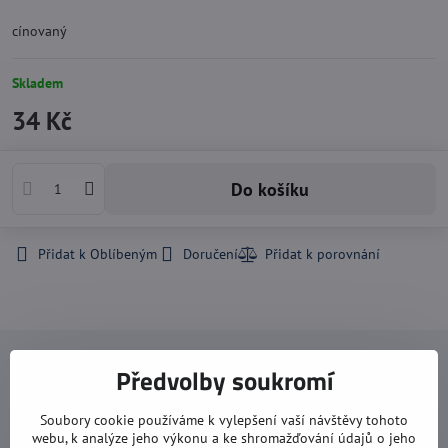
cínovaný
Skladem
34 Kč
Do košíku
Přidat k Oblíbeným
Doručení
Navštivte nás
Předvolby soukromí
Otevírací doba:
Soubory cookie používáme k vylepšení vaší návštěvy tohoto
webu, k analýze jeho výkonu a ke shromažďování údajů o jeho
pondělí: 8:00 - 16:00