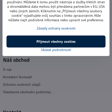
používání. Můžeme k tomu použít nástroje a služby třetích stran
úterý: 8:00 - 17:00
a shromážděná data mohou být přenášena partnerům v EU, USA
nebo jiných zemích. Kliknutím na „Přijmout všechny soubory
středa: 8:00 - 16:00
cookie“ vyjadřujete svůj souhlas s tímto zpracováním. Níže
můžete najít podrobné informace nebo upravit své preference.
čtvrtek: 8:00 - 17:00
Zásady ochrany soukromí
pátek: 8:00 - 16:00
sobota: 8:00 - 11:30
Přijmout všechny cookies
neděle: zavřeno
Ukázat podrobnosti
Náš obchod
O nás
Kontaktní formulář
Ochrana osobních údajů
Všeobecné obchodní podmínky