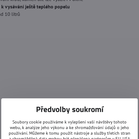
 k vysávání ještě teplého popelu
 10 litrů
Předvolby soukromí
Soubory cookie používáme k vylepšení vaší návštěvy tohoto
webu, k analýze jeho výkonu a ke shromažďování údajů o jeho
používání. Můžeme k tomu použít nástroje a služby třetích stran
a shromážděná data mohou být přenášena partnerům v EU, USA