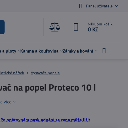
Panel uživatele
Nákupní košík
0 Kč
a a ploty
Kamna a kouřovina
Zámky a kování
ektrické nářadí
Vysavače popela
ač na popel Proteco 10 l
te více
 Po opětovném naskladnění se cena může lišit