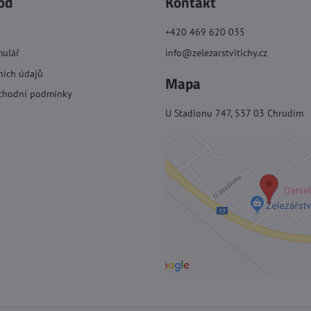
od
Kontakt
+420 469 620 035
mulář
info@zelezarstvitichy.cz
ních údajů
Mapa
chodní podmínky
U Stadionu 747, 537 03 Chrudim