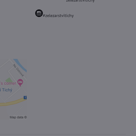
zelezarstvitichy
#zelezarstvitichy