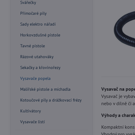
Svářečky
Přímočaré pily
Sady elektro nářadí
Horkovzdušné pistole
Tavné pistole
Rázové utahováky
Sekačky a křovinořezy
Vysavače popela
Vysavač na pop
Malířské pistole a míchadla
Vysavač je vyba
Kotoučové pily a drážkovací frézy
nebo v dílně či 
Kultivátory
Výhody a charak
Vysavače listí
Kompaktní konst
Vhodný pro vysáv