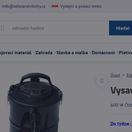
info@zelezarstvitichy.cz
Výdejní a podací místo
Hledat
jovací materiál
Zahrada
Stavba a malba
Domácnost
Pletiv
Úvod
El
Vysav
600 W
Čtě
Do týdne -