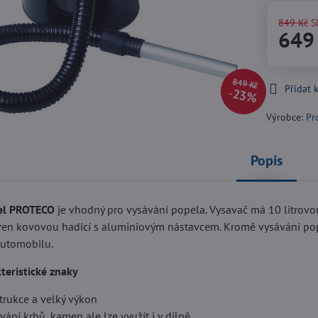
849 Kč
S
649
849 Kč
Přidat 
23%
Výrobce:
Pr
Popis
el PROTECO
je vhodný pro vysávání popela. Vysavač má 10 litrov
ven kovovou hadicí s aluminiovým nástavcem. Kromě vysávání popel
automobilu.
teristické znaky
rukce a velký výkon
ání krbů, kamen ale lze využít i v dílně