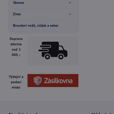
Vánoce
Zima
Broušení nožů, nůžek a seker
Doprava
zdarma
nad 2
000 ,-
Výdejní a
podací
místo