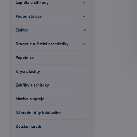
Lepidla a silikony
Vodoinstalace
Elektro
Drogerie a čistící prostředky
Popelnice
Krycí plachty
Žebříky a schůdky
Maziva a spreje
Náhradní díly k žaluziím
Dětské nářadí