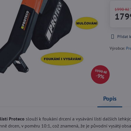
1990 Kč
179
Přidat 
Výrobce:
Pr
1990 Kč
9%
Popis
listí Proteco
slouží k foukání drcení a vysávání listí dalších lehkýc
nně drcen, v poměru 10:1, což znamená, že je původní vysátý obsa