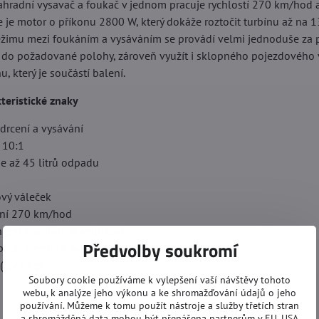
ahradní vysavač a foukač v jednom pracuje rychlostí 270 km/ho
 je motor o příkonu 2800 W, který dokáže roztočit turbínu až na 
ežimu mezi foukáním a vysáváním se provádí velmi jednoduše za p
ť do požadované polohy, zároveň využít i sklopného pojezdového
 který je součástí balení.
teristické znaky
drcení a vysávání
 10:1
e až 45 litrů odpadu
vý váleček
ání 270 km/hod
 pro snadnou manipulaci
Předvolby soukromí
ínání mezi foukáním a sáním
(5,73 kg)
Soubory cookie používáme k vylepšení vaší návštěvy tohoto
webu, k analýze jeho výkonu a ke shromažďování údajů o jeho
používání. Můžeme k tomu použít nástroje a služby třetích stran
a shromážděná data mohou být přenášena partnerům v EU, USA