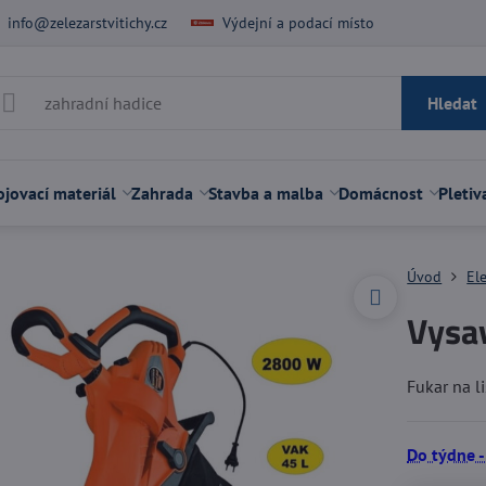
info@zelezarstvitichy.cz
Výdejní a podací místo
Hledat
jovací materiál
Zahrada
Stavba a malba
Domácnost
Pletiv
Úvod
El
Vysa
Fukar na li
Do týdne -