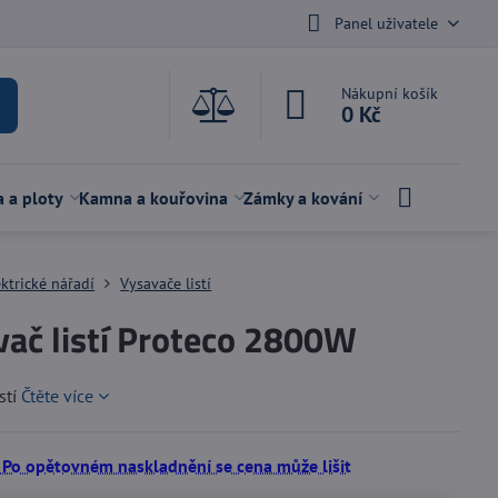
Panel uživatele
Nákupní košík
0 Kč
a a ploty
Kamna a kouřovina
Zámky a kování
ektrické nářadí
Vysavače listí
vač listí Proteco 2800W
stí
Čtěte více
 Po opětovném naskladnění se cena může lišit