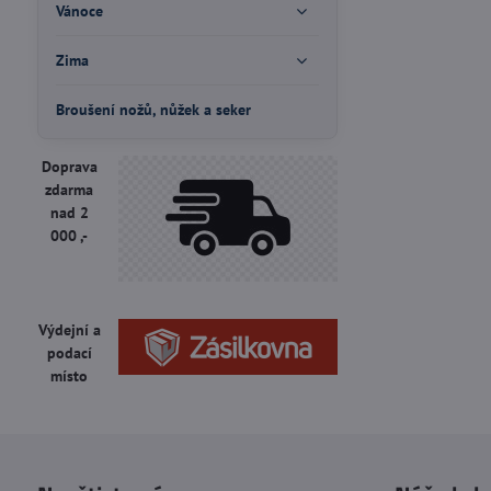
Vánoce
Zima
Broušení nožů, nůžek a seker
Doprava
zdarma
nad 2
000 ,-
Výdejní a
podací
místo