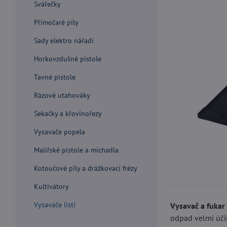
Svářečky
Přímočaré pily
Sady elektro nářadí
Horkovzdušné pistole
Tavné pistole
Rázové utahováky
Sekačky a křovinořezy
Vysavače popela
Malířské pistole a míchadla
Kotoučové pily a drážkovací frézy
Kultivátory
Vysavače listí
Vysavač a fukar 
odpad velmi úči