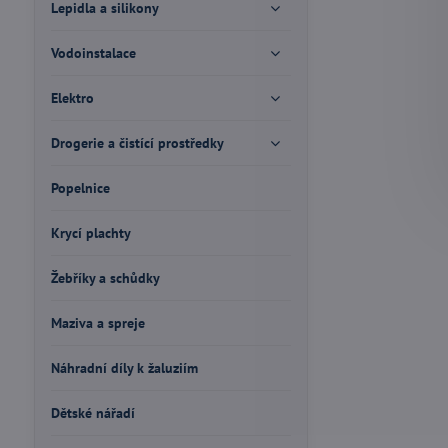
Lepidla a silikony
Vodoinstalace
Elektro
Drogerie a čistící prostředky
Popelnice
Krycí plachty
Žebříky a schůdky
Maziva a spreje
Náhradní díly k žaluziím
Dětské nářadí