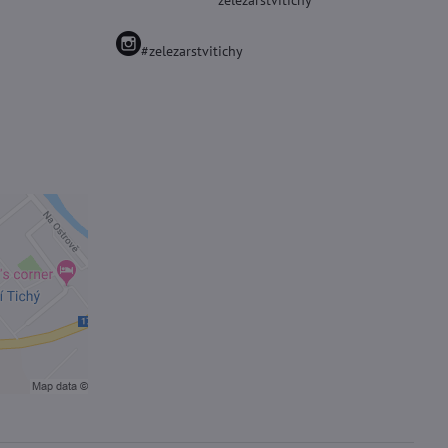
zelezarstvitichy
#zelezarstvitichy