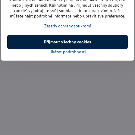
nebo jiných zemích. Kliknutím na „Přijmout všechny soubory
cookie“ vyjadřujete svůj souhlas s tímto zpracováním. Níže
můžete najít podrobné informace nebo upravit své preference.
Zásady ochrany soukromí
Přijmout všechny cookies
Ukázat podrobnosti