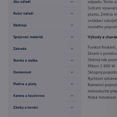
odpadu. Tento z
Aku nářadí
Srdcem vysavače
Ruční nářadí
plastu. Změna r
ovládací rukoje
Nástroje
nosného popruhu,
Výhody a charak
Spojovací materiál
Funkce foukání, 
Zahrada
Drcení v poměru
Sběrný vak pojm
Stavba a malba
Příkon 2 800 W
Sklopný pojezdo
Domácnost
Rychlost odsáv
Pletiva a ploty
Ramenní popruh
Jednoduché přep
Kamna a kouřovina
Nízká hmotnost 
Zámky a kování