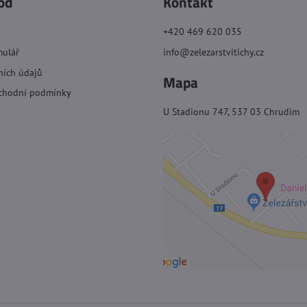
od
Kontakt
+420 469 620 035
mulář
info@zelezarstvitichy.cz
ních údajů
Mapa
chodní podmínky
U Stadionu 747, 537 03 Chrudim