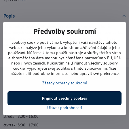
Popis
Obrubník je určen k oddělení trávníku od okrasných záhonů,
Předvolby soukromí
zpevněných cest, ale i pro ohraničení solitérů v zahradě nebo parku,
spolehlivě zabrání prorůstání trávníku v místech, kde není tráva
Soubory cookie používáme k vylepšení vaší návštěvy tohoto
žádoucí, obrubník je odolný proti poškození běžhnými zahradními
webu, k analýze jeho výkonu a ke shromažďování údajů o jeho
sekačkami a strunovkami.
používání. Můžeme k tomu použít nástroje a služby třetích stran
a shromážděná data mohou být přenášena partnerům v EU, USA
nebo jiných zemích. Kliknutím na „Přijmout všechny soubory
cookie“ vyjadřujete svůj souhlas s tímto zpracováním. Níže
můžete najít podrobné informace nebo upravit své preference.
Navštivte nás
Zásady ochrany soukromí
Otevírací doba:
Přijmout všechny cookies
pondělí: 8:00 - 16:00
Ukázat podrobnosti
úterý: 8:00 - 17:00
středa: 8:00 - 16:00
čtvrtek: 8:00 - 17:00