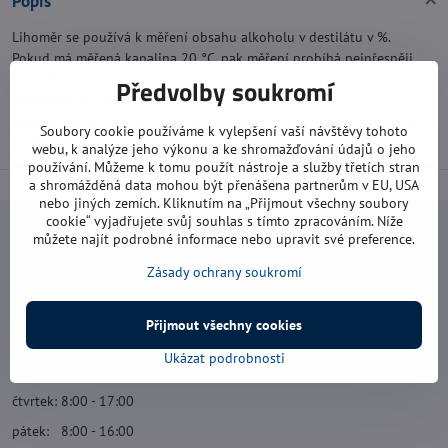
Popis
Lihoměr se používá k měření obsahu alkoholu v destilátu v %.
Pokud má měřená kapalina 20 °C, pak měření probíhá nejpřesněji.
Lihoměr s teploměrem smí být používán do teploty max. 35 °C a
Předvolby soukromí
skladován do max. 40 °C.
Doporučujeme lihoměr vždy po skončení měření opláchnout čistou
Soubory cookie používáme k vylepšení vaší návštěvy tohoto
vodou.
webu, k analýze jeho výkonu a ke shromažďování údajů o jeho
používání. Můžeme k tomu použít nástroje a služby třetích stran
a shromážděná data mohou být přenášena partnerům v EU, USA
nebo jiných zemích. Kliknutím na „Přijmout všechny soubory
cookie“ vyjadřujete svůj souhlas s tímto zpracováním. Níže
Navštivte nás
můžete najít podrobné informace nebo upravit své preference.
Zásady ochrany soukromí
Otevírací doba:
pondělí: 8:00 - 16:00
Přijmout všechny cookies
úterý: 8:00 - 17:00
Ukázat podrobnosti
středa: 8:00 - 16:00
čtvrtek: 8:00 - 17:00
pátek: 8:00 - 16:00