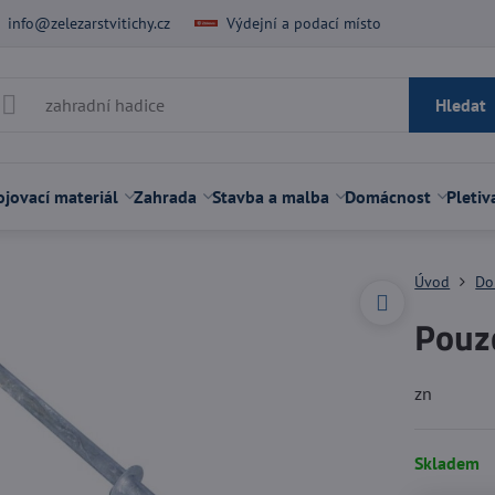
info@zelezarstvitichy.cz
Výdejní a podací místo
Hledat
jovací materiál
Zahrada
Stavba a malba
Domácnost
Pletiv
Úvod
Do
Pouz
zn
Skladem