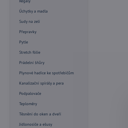
Regály
Úchytky a madla
Sudy na zelí
Přepravky
Pytle
Stretch fólie
Prádelní šňůry
Plynové hadice ke spotřebičům
Kanalizační spirály a pera
Podpalovače
Teploměry
Těsnění do oken a dveří
Jídlonosiče a ešusy