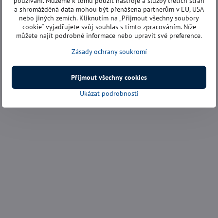
používání. Můžeme k tomu použít nástroje a služby třetích stran
a shromážděná data mohou být přenášena partnerům v EU, USA
nebo jiných zemích. Kliknutím na „Přijmout všechny soubory
cookie“ vyjadřujete svůj souhlas s tímto zpracováním. Níže
můžete najít podrobné informace nebo upravit své preference.
Zásady ochrany soukromí
Přijmout všechny cookies
Ukázat podrobnosti