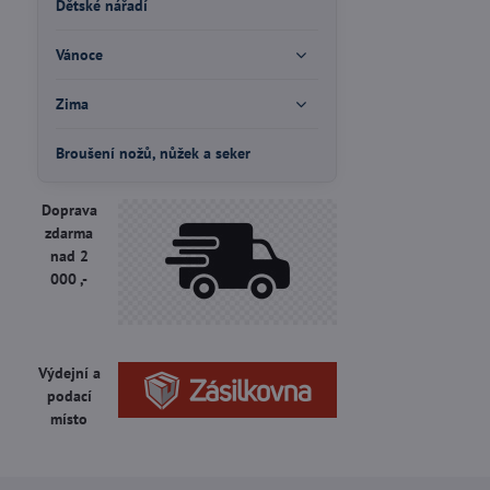
Dětské nářadí
Vánoce
Zima
Broušení nožů, nůžek a seker
Doprava
zdarma
nad 2
000 ,-
Výdejní a
podací
místo