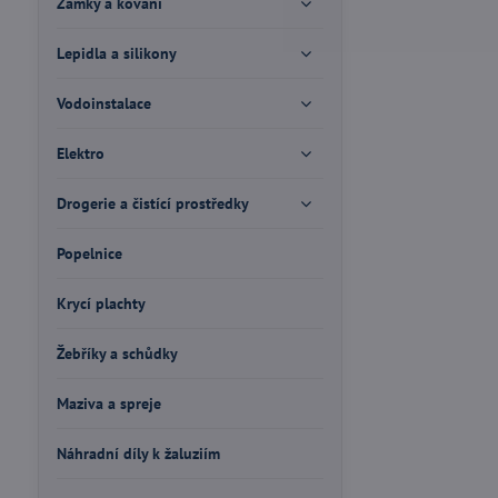
Zámky a kování
Lepidla a silikony
Vodoinstalace
Elektro
Drogerie a čistící prostředky
Popelnice
Krycí plachty
Žebříky a schůdky
Maziva a spreje
Náhradní díly k žaluziím