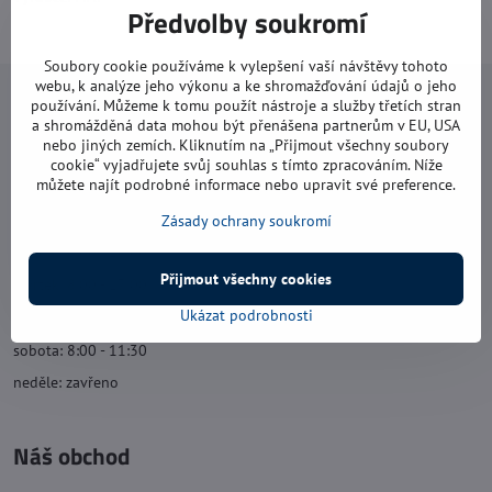
Předvolby soukromí
Soubory cookie používáme k vylepšení vaší návštěvy tohoto
webu, k analýze jeho výkonu a ke shromažďování údajů o jeho
Navštivte nás
používání. Můžeme k tomu použít nástroje a služby třetích stran
a shromážděná data mohou být přenášena partnerům v EU, USA
nebo jiných zemích. Kliknutím na „Přijmout všechny soubory
Otevírací doba:
cookie“ vyjadřujete svůj souhlas s tímto zpracováním. Níže
můžete najít podrobné informace nebo upravit své preference.
pondělí: 8:00 - 16:00
úterý: 8:00 - 17:00
Zásady ochrany soukromí
středa: 8:00 - 16:00
Přijmout všechny cookies
čtvrtek: 8:00 - 17:00
Ukázat podrobnosti
pátek: 8:00 - 16:00
sobota: 8:00 - 11:30
neděle: zavřeno
Náš obchod