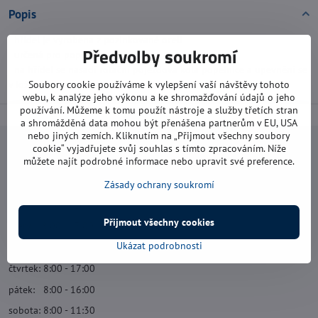
Popis
- hřídel je vyrobena z pozinkované oceli
Předvolby soukromí
- určená pro popelnice 240 l
- na hřídel se nasadí rotační pojezdová kola popelnice a upevnění se
v ložiscích
Soubory cookie používáme k vylepšení vaší návštěvy tohoto
webu, k analýze jeho výkonu a ke shromažďování údajů o jeho
používání. Můžeme k tomu použít nástroje a služby třetích stran
a shromážděná data mohou být přenášena partnerům v EU, USA
nebo jiných zemích. Kliknutím na „Přijmout všechny soubory
cookie“ vyjadřujete svůj souhlas s tímto zpracováním. Níže
Navštivte nás
můžete najít podrobné informace nebo upravit své preference.
Otevírací doba:
Zásady ochrany soukromí
pondělí: 8:00 - 16:00
Přijmout všechny cookies
úterý: 8:00 - 17:00
Ukázat podrobnosti
středa: 8:00 - 16:00
čtvrtek: 8:00 - 17:00
pátek: 8:00 - 16:00
sobota: 8:00 - 11:30