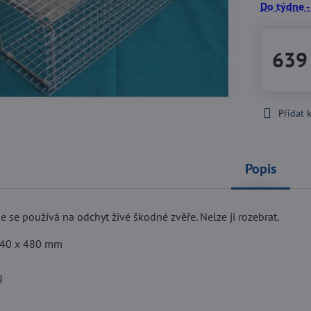
Do týdne -
639
Přidat 
Popis
e se používá na odchyt živé škodné zvěře. Nelze ji rozebrat.
140 x 480 mm
g