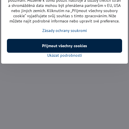
používání. Můžeme k tomu použít nástroje a služby třetích stran
a shromážděná data mohou být přenášena partnerům v EU, USA
nebo jiných zemích. Kliknutím na „Přijmout všechny soubory
cookie“ vyjadřujete svůj souhlas s tímto zpracováním. Níže
můžete najít podrobné informace nebo upravit své preference.
Zásady ochrany soukromí
Přijmout všechny cookies
Ukázat podrobnosti