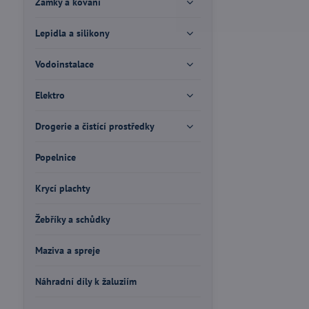
Zámky a kování
Lepidla a silikony
Vodoinstalace
Elektro
Drogerie a čistící prostředky
Popelnice
Krycí plachty
Žebříky a schůdky
Maziva a spreje
Náhradní díly k žaluziím