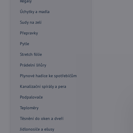
Regály
Úchytky a madla
Sudy na zelí
Přepravky
Pytle
Stretch fólie
Prádelní šňůry
Plynové hadice ke spotřebičům
Kanalizační spirály a pera
Podpalovače
Teploměry
Těsnění do oken a dveří
Jídlonosiče a ešusy