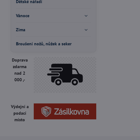
Dětské nářadí
Vánoce
Zima
Broušení nožů, nůžek a seker
Doprava
zdarma
nad 2
000 ,-
Výdejní a
podací
místo