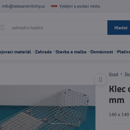
info@zelezarstvitichy.cz
Výdejní a podací místo
Hledat
jovací materiál
Zahrada
Stavba a malba
Domácnost
Pletiv
Úvod
Do
Klec 
mm
140 x 14