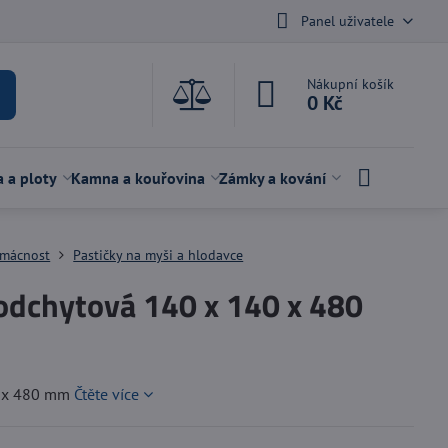
Panel uživatele
Nákupní košík
0 Kč
a a ploty
Kamna a kouřovina
Zámky a kování
mácnost
Pastičky na myši a hlodavce
odchytová 140 x 140 x 480
0 x 480 mm
Čtěte více