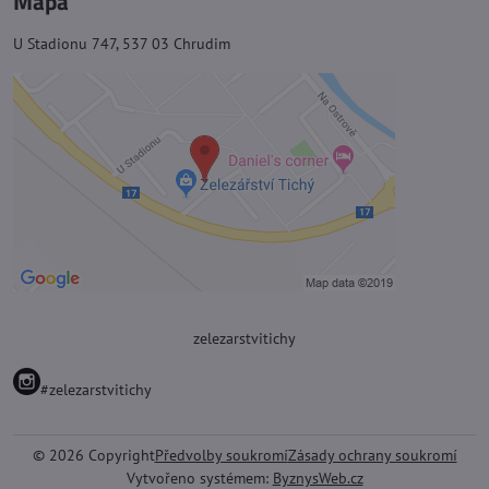
Mapa
U Stadionu 747, 537 03 Chrudim
zelezarstvitichy
#zelezarstvitichy
©
2026
Copyright
Předvolby soukromí
Zásady ochrany soukromí
Vytvořeno systémem:
ByznysWeb.cz