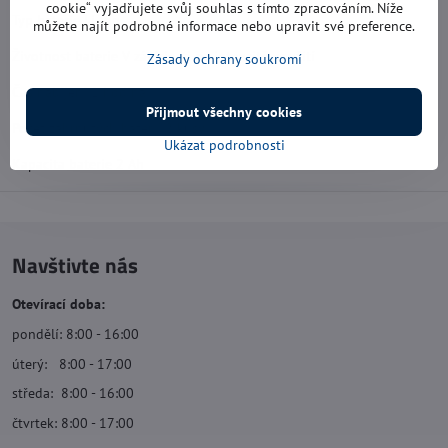
cookie“ vyjadřujete svůj souhlas s tímto zpracováním. Níže
Typ baterie Li-Ion
můžete najít podrobné informace nebo upravit své preference.
Životnost baterie V závislosti na intenzitě použití
Zásady ochrany soukromí
Čas nabíjení 1 hodina
Přijmout všechny cookies
Počet zahrnutých baterií 2 kusy
Ukázat podrobnosti
Kapacita baterie 2 Ah
Navštivte nás
Otevírací doba:
pondělí: 8:00 - 16:00
úterý: 8:00 - 17:00
středa: 8:00 - 16:00
čtvrtek: 8:00 - 17:00