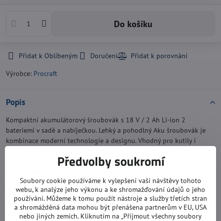
Do košíku
Přidat k Oblíbeným
Doručení
Výrobce:
Procraft
Popis
Kompaktní akumulátorový šroubovák s 18 V / 2 Ah Li-ion 2
bateriemi v sadě a nabíječkou. Lehký a pohodlný Aku šroubovák je
kombinace moderní technologie a designu. Vhodný pro kutily i
profesionály. Možnost nastavení utahovacího momentu v 18
Předvolby soukromí
stupních. Systém s QUICK odnímatelným sklíčidlem a standardním
šestihranem pro použití bitů. Elektronický systémem pro regulaci
Soubory cookie používáme k vylepšení vaší návštěvy tohoto
otáček. LED osvětlení. V praktickém a lehkém plastovém kufru pro
webu, k analýze jeho výkonu a ke shromažďování údajů o jeho
skladování a přenášení. Sada obsahuje jako bonus flexibilní
používání. Můžeme k tomu použít nástroje a služby třetích stran
prodloužení vřetena s šestihrannou objímkou pro práci pod úhlem a
a shromážděná data mohou být přenášena partnerům v EU, USA
na těžko přístupných místech.
nebo jiných zemích. Kliknutím na „Přijmout všechny soubory