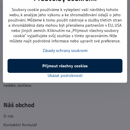
Soubory cookie používáme k vylepšení vaší návštěvy tohoto
Navštivte nás
webu, k analýze jeho výkonu a ke shromažďování údajů o jeho
používání. Můžeme k tomu použít nástroje a služby třetích stran
Otevírací doba:
a shromážděná data mohou být přenášena partnerům v EU, USA
nebo jiných zemích. Kliknutím na „Přijmout všechny soubory
pondělí: 8:00 - 16:00
cookie“ vyjadřujete svůj souhlas s tímto zpracováním. Níže
můžete najít podrobné informace nebo upravit své preference.
úterý: 8:00 - 17:00
Zásady ochrany soukromí
středa: 8:00 - 16:00
čtvrtek: 8:00 - 17:00
Přijmout všechny cookies
pátek: 8:00 - 16:00
Ukázat podrobnosti
sobota: 8:00 - 11:30
neděle: zavřeno
Náš obchod
O nás
Kontaktní formulář