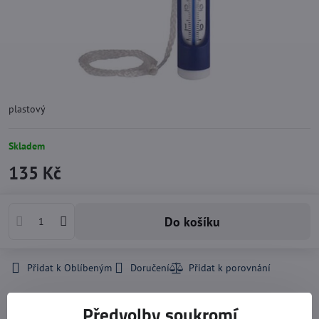
plastový
Skladem
135 Kč
Do košíku
Přidat k Oblíbeným
Doručení
Předvolby soukromí