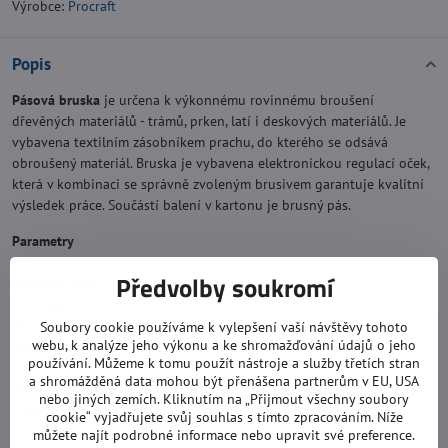
Výrobce:
Procraft
Popis
Pásová bruska
je určena k výkonnému rovinnému broušení
dřevěných materiálů - trámů, prken, latí i deskových materiálů. Je
vybavena textilním zásobníkem prachu, do kterého se odsává
obroušený materiál. Bruska je vybavena elektronickou regulací oček,
která v kombinaci se správně zvoleným brusivem garantuje kvalitní
výsledek práce. Součástí balení v kartonu je brusný pás.
Parametry
Příkon , W 1010
Předvolby soukromí
Rychlost pásu , m/min 120-380
Brusný pás , mm 75x533
Brusná plocha , mm 76x170
Soubory cookie používáme k vylepšení vaší návštěvy tohoto
webu, k analýze jeho výkonu a ke shromažďování údajů o jeho
Sklápěcí přední kryt Ano
používání. Můžeme k tomu použít nástroje a služby třetích stran
Regulace rychlosti pásu Ano
a shromážděná data mohou být přenášena partnerům v EU, USA
Napeti , V 220-240
nebo jiných zemích. Kliknutím na „Přijmout všechny soubory
Frekvence , Hz 50
cookie“ vyjadřujete svůj souhlas s tímto zpracováním. Níže
Hmotnost , kg 3,3
můžete najít podrobné informace nebo upravit své preference.