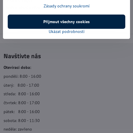
Vibrace 5.1m/s2
Zásady ochrany soukromí
Hladina akustického tlaku LpA=101 dB(A)
Hladina akustického výkonu LwA=90 dB(A)
Třída ochrany II
Přijmout všechny cookies
Třída krytí IP20
Ukázat podrobnosti
Navštivte nás
Otevírací doba:
pondělí: 8:00 - 16:00
úterý: 8:00 - 17:00
středa: 8:00 - 16:00
čtvrtek: 8:00 - 17:00
pátek: 8:00 - 16:00
sobota: 8:00 - 11:30
neděle: zavřeno