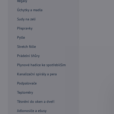
Regály
Úchytky a madla
Sudy na zelí
Přepravky
Pytle
Stretch fólie
Prádelní šňůry
Plynové hadice ke spotřebičům
Kanalizační spirály a pera
Podpalovače
Teploměry
Těsnění do oken a dveří
Jídlonosiče a ešusy