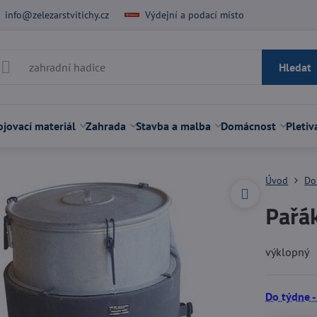
info@zelezarstvitichy.cz
Výdejní a podací místo
Hledat
jovací materiál
Zahrada
Stavba a malba
Domácnost
Pletiv
Úvod
Do
Pařá
výklopný
Do týdne -