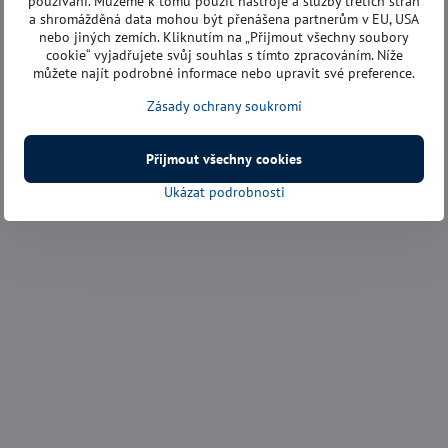
používání. Můžeme k tomu použít nástroje a služby třetích stran
a shromážděná data mohou být přenášena partnerům v EU, USA
nebo jiných zemích. Kliknutím na „Přijmout všechny soubory
cookie“ vyjadřujete svůj souhlas s tímto zpracováním. Níže
můžete najít podrobné informace nebo upravit své preference.
Zásady ochrany soukromí
Přijmout všechny cookies
Ukázat podrobnosti