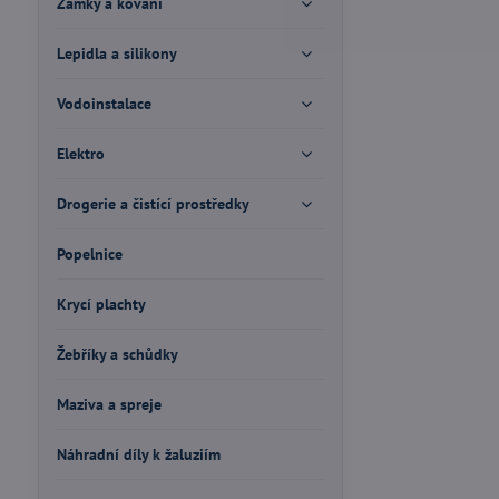
Zámky a kování
Lepidla a silikony
Vodoinstalace
Elektro
Drogerie a čistící prostředky
Popelnice
Krycí plachty
Žebříky a schůdky
Maziva a spreje
Náhradní díly k žaluziím