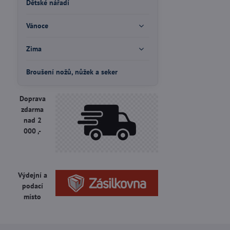
Dětské nářadí
Vánoce
Zima
Broušení nožů, nůžek a seker
Doprava
zdarma
nad 2
000 ,-
Výdejní a
podací
místo