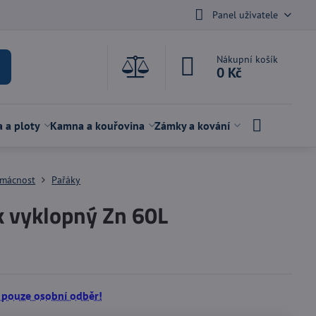
Panel uživatele
Nákupní košík
0 Kč
a a ploty
Kamna a kouřovina
Zámky a kování
mácnost
Pařáky
k vyklopný Zn 60L
 pouze osobní odběr!