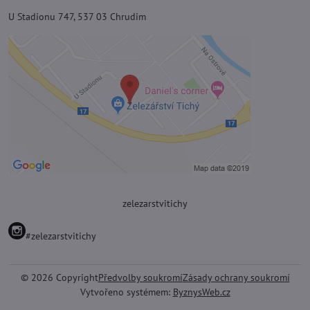
U Stadionu 747, 537 03 Chrudim
zelezarstvitichy
#zelezarstvitichy
©
2026
Copyright
Předvolby soukromí
Zásady ochrany soukromí
Vytvořeno systémem:
ByznysWeb.cz