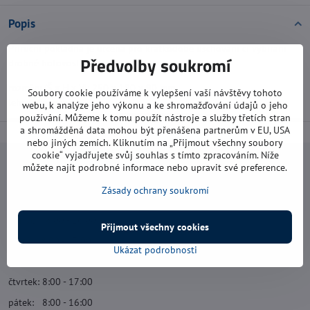
Popis
Příruční pokladna je určena pro krátkodobé uschování či vybírání
Předvolby soukromí
drobné hotovosti.
rozměry (Š x H x V): 250 x 180 x 90 mm
Soubory cookie používáme k vylepšení vaší návštěvy tohoto
lehce přenosná
webu, k analýze jeho výkonu a ke shromažďování údajů o jeho
používání. Můžeme k tomu použít nástroje a služby třetích stran
a shromážděná data mohou být přenášena partnerům v EU, USA
nebo jiných zemích. Kliknutím na „Přijmout všechny soubory
cookie“ vyjadřujete svůj souhlas s tímto zpracováním. Níže
můžete najít podrobné informace nebo upravit své preference.
Navštivte nás
Zásady ochrany soukromí
Otevírací doba:
pondělí: 8:00 - 16:00
Přijmout všechny cookies
úterý: 8:00 - 17:00
Ukázat podrobnosti
středa: 8:00 - 16:00
čtvrtek: 8:00 - 17:00
pátek: 8:00 - 16:00