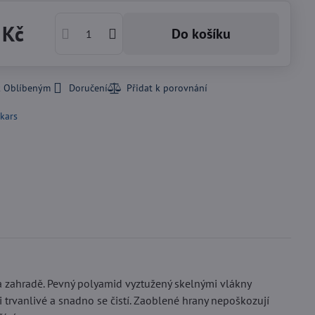
 Kč
Do košíku
k Oblíbeným
Doručení
skars
a zahradě. Pevný polyamid vyztužený skelnými vlákny
 trvanlivé a snadno se čistí. Zaoblené hrany nepoškozují