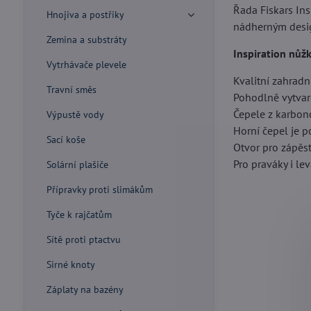
Řada Fiskars Ins
Hnojiva a postřiky
nádherným desig
Zemina a substráty
Inspiration nůž
Vytrhávače plevele
Kvalitní zahradn
Travní směs
Pohodlně vytvar
Čepele z karbon
Výpustě vody
Horní čepel je p
Sací koše
Otvor pro zápěs
Pro praváky i le
Solární plašiče
Přípravky proti slimákům
Tyče k rajčatům
Sítě proti ptactvu
Sirné knoty
Záplaty na bazény