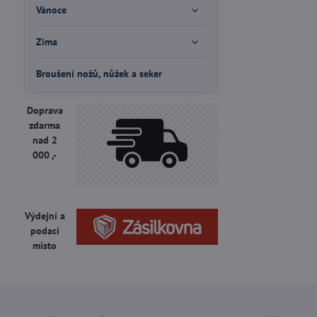
Vánoce
Zima
Broušení nožů, nůžek a seker
Doprava
zdarma
nad 2
000 ,-
Výdejní a
podací
místo