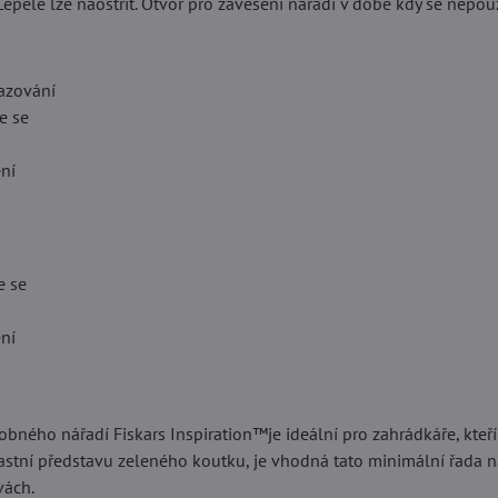
Čepele lze naostřit. Otvor pro zavěšení nářadí v době kdy se nepou
sazování
e se
ení
e se
ení
bného nářadí Fiskars Inspiration™je ideální pro zahrádkáře, kteří 
vlastní představu zeleného koutku, je vhodná tato minimální řada n
vách.