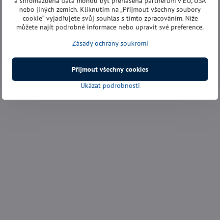
a shromážděná data mohou být přenášena partnerům v EU, USA
nebo jiných zemích. Kliknutím na „Přijmout všechny soubory
cookie“ vyjadřujete svůj souhlas s tímto zpracováním. Níže
můžete najít podrobné informace nebo upravit své preference.
Zásady ochrany soukromí
Přijmout všechny cookies
Ukázat podrobnosti