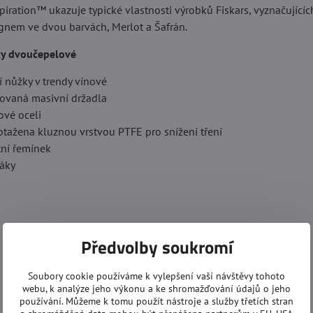
piration™ ukazuje typické vlastnosti výrobků Fiskars, vyznačujících
nem ve dvou barvách, Merlot a Šafrán.
ky dvoučepelové
í nůžky v trendy vínové
ovaná masivní držadla
ové oceli
otažena kluznou vrstvou PTFE pro snížení tření
tní řemínek
váky
Předvolby soukromí
Soubory cookie používáme k vylepšení vaší návštěvy tohoto
webu, k analýze jeho výkonu a ke shromažďování údajů o jeho
používání. Můžeme k tomu použít nástroje a služby třetích stran