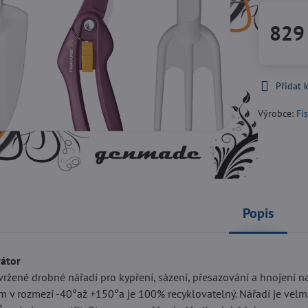
829
Přidat 
Výrobce:
Fi
Popis
vátor
ržené drobné nářadí pro kypření, sázení, přesazování a hnojení n
 v rozmezí -40°až +150°a je 100% recyklovatelný. Nářadí je velmi