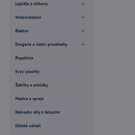
Lepidla a silikony
Vodoinstalace
Elektro
Drogerie a čistící prostředky
Popelnice
Krycí plachty
Žebříky a schůdky
Maziva a spreje
Náhradní díly k žaluziím
Dětské nářadí