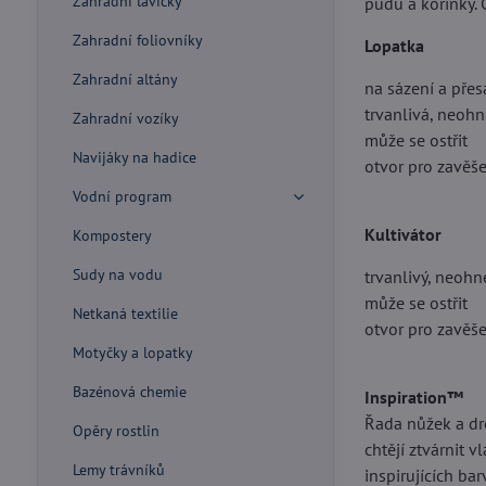
Zahradní lavičky
půdu a kořínky. 
Zahradní foliovníky
Lopatka
Zahradní altány
na sázení a pře
trvanlivá, neohn
Zahradní vozíky
může se ostřit
Navijáky na hadice
otvor pro zavěš
Vodní program
Kultivátor
Kompostery
Sudy na vodu
trvanlivý, neohn
může se ostřit
Netkaná textilie
otvor pro zavěš
Motyčky a lopatky
Bazénová chemie
Inspiration™
Řada nůžek a dro
Opěry rostlin
chtějí ztvárnit 
Lemy trávníků
inspirujících bar