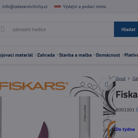
info@zelezarstvitichy.cz
Výdejní a podací místo
Hledat
jovací materiál
Zahrada
Stavba a malba
Domácnost
Pletiv
Úvod
Za
Fiska
8001001
Do týdne