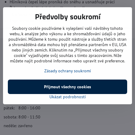
Hliníková čepel lépe proniká do sněhu a usnadňuje práci
Žebra zabraňují ulpívání sněhu na čepeli
Předvolby soukromí
Hliníková násada s nízkou hmotností
Ergonomické D držadlo
Soubory cookie používáme k vylepšení vaší návštěvy tohoto
webu, k analýze jeho výkonu a ke shromažďování údajů o jeho
používání. Můžeme k tomu použít nástroje a služby třetích stran
a shromážděná data mohou být přenášena partnerům v EU, USA
Navštivte nás
nebo jiných zemích. Kliknutím na „Přijmout všechny soubory
cookie“ vyjadřujete svůj souhlas s tímto zpracováním. Níže
můžete najít podrobné informace nebo upravit své preference.
Otevírací doba:
Zásady ochrany soukromí
pondělí: 8:00 - 16:00
úterý: 8:00 - 17:00
Přijmout všechny cookies
středa: 8:00 - 16:00
Ukázat podrobnosti
čtvrtek: 8:00 - 17:00
pátek: 8:00 - 16:00
sobota: 8:00 - 11:30
neděle: zavřeno