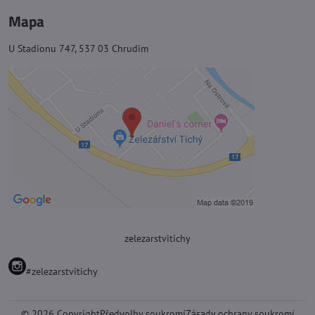
Mapa
U Stadionu 747, 537 03 Chrudim
zelezarstvitichy
#zelezarstvitichy
©
2026
Copyright
Předvolby soukromí
Zásady ochrany soukromí