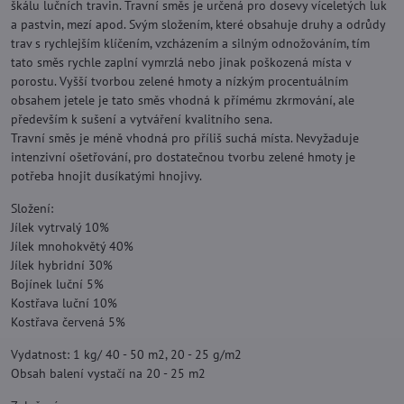
škálu lučních travin. Travní směs je určená pro dosevy víceletých luk
a pastvin, mezí apod. Svým složením, které obsahuje druhy a odrůdy
trav s rychlejším klíčením, vzcházením a silným odnožováním, tím
tato směs rychle zaplní vymrzlá nebo jinak poškozená místa v
porostu. Vyšší tvorbou zelené hmoty a nízkým procentuálním
obsahem jetele je tato směs vhodná k přímému zkrmování, ale
především k sušení a vytváření kvalitního sena.
Travní směs je méně vhodná pro příliš suchá místa. Nevyžaduje
intenzivní ošetřování, pro dostatečnou tvorbu zelené hmoty je
potřeba hnojit dusíkatými hnojivy.
Složení:
Jílek vytrvalý 10%
Jílek mnohokvětý 40%
Jílek hybridní 30%
Bojínek luční 5%
Kostřava luční 10%
Kostřava červená 5%
Vydatnost: 1 kg/ 40 - 50 m2, 20 - 25 g/m2
Obsah balení vystačí na 20 - 25 m2