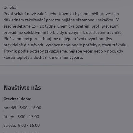
Údržba:
První sekání nově založeného trávníku bychom měli provést po
důkladném zakořenění porostu nejlépe vřetenovou sekačkou. V
sezóně sekáme 1x - 2x týdně. Chemické ošetření proti plevelům
provádíme selektivními herbicidy určenými k ošetřování trávníku.
Plně zapojený porost hnojíme nejlépe trávníkovými hnojivy
pravidelně dle návodu výrobce nebo podle potřeby a stavu trávníku.
Trávník podle potřeby zavlažujeme, nejlépe večer nebo v noci, kdy
klesají teploty a dochází k menšímu výparu.
Navštivte nás
Otevírací doba:
pondělí: 8:00 - 16:00
úterý: 8:00 - 17:00
středa: 8:00 - 16:00