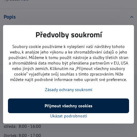
Popis
průměr: 56 mm
Předvolby soukromí
délka strany stř.otvoru: 10 x 10 mm
Soubory cookie používáme k vylepšení vaší návštěvy tohoto
webu, k analýze jeho výkonu a ke shromažďování údajů o jeho
kod: 6111
používání. Můžeme k tomu použít nástroje a služby třetích stran
a shromážděná data mohou být přenášena partnerům v EU, USA
nebo jiných zemích. Kliknutím na „Přijmout všechny soubory
cookie“ vyjadřujete svůj souhlas s tímto zpracováním. Níže
můžete najít podrobné informace nebo upravit své preference.
Navštivte nás
Zásady ochrany soukromí
Otevírací doba:
Přijmout všechny cookies
pondělí: 8:00 - 16:00
Ukázat podrobnosti
úterý: 8:00 - 17:00
středa: 8:00 - 16:00
čtvrtek: 8:00 - 17:00