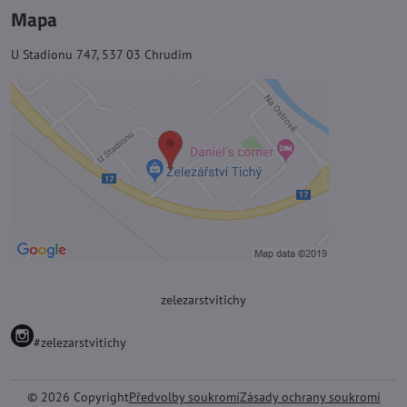
Mapa
U Stadionu 747, 537 03 Chrudim
zelezarstvitichy
#zelezarstvitichy
©
2026
Copyright
Předvolby soukromí
Zásady ochrany soukromí