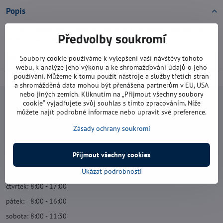
Popis
Ochrana okapového svodu zabraňuje jejich ucpávání, což oceníte
Předvolby soukromí
zejména na těžko přístupných místech.
Kód: 791629
Soubory cookie používáme k vylepšení vaší návštěvy tohoto
webu, k analýze jeho výkonu a ke shromažďování údajů o jeho
používání. Můžeme k tomu použít nástroje a služby třetích stran
a shromážděná data mohou být přenášena partnerům v EU, USA
nebo jiných zemích. Kliknutím na „Přijmout všechny soubory
cookie“ vyjadřujete svůj souhlas s tímto zpracováním. Níže
Navštivte nás
můžete najít podrobné informace nebo upravit své preference.
Otevírací doba:
Zásady ochrany soukromí
pondělí: 8:00 - 16:00
Přijmout všechny cookies
úterý: 8:00 - 17:00
Ukázat podrobnosti
středa: 8:00 - 16:00
čtvrtek: 8:00 - 17:00
pátek: 8:00 - 16:00
sobota: 8:00 - 11:30