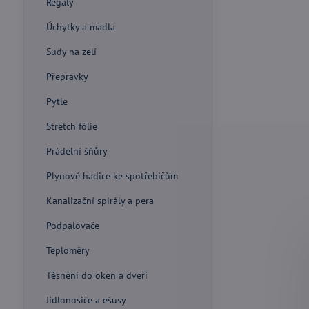
Regály
Úchytky a madla
Sudy na zelí
Přepravky
Pytle
Stretch fólie
Prádelní šňůry
Plynové hadice ke spotřebičům
Kanalizační spirály a pera
Podpalovače
Teploměry
Těsnění do oken a dveří
Jídlonosiče a ešusy