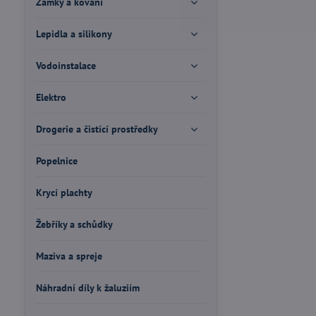
Zámky a kování
Lepidla a silikony
Vodoinstalace
Elektro
Drogerie a čistící prostředky
Popelnice
Krycí plachty
Žebříky a schůdky
Maziva a spreje
Náhradní díly k žaluziím