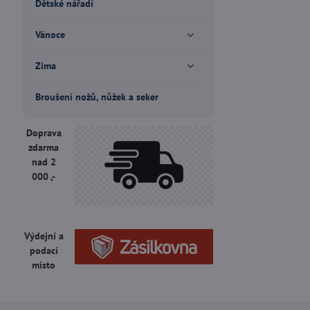
Dětské nářadí
Vánoce
Zima
Broušení nožů, nůžek a seker
Doprava
zdarma
nad 2
000 ,-
Výdejní a
podací
místo