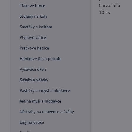
barva: bílá
Tlakové hrnce
10 ks
Stojany na kola
Smetáky a košťata
Plynové vařiče
Pračkové hadice
Hliníkové flexo potrubí
Vysavače oken
Sušáky a věšáky
Pastičky na myši a hlodavce
Jed na myši a hlodavce
Nástrahy na mravence a šváby
Lisy na ovoce