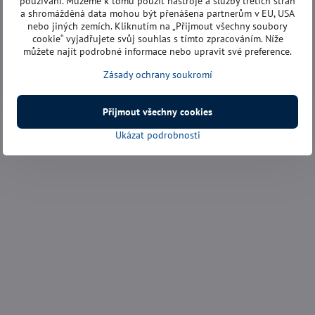
používání. Můžeme k tomu použít nástroje a služby třetích stran
a shromážděná data mohou být přenášena partnerům v EU, USA
nebo jiných zemích. Kliknutím na „Přijmout všechny soubory
cookie“ vyjadřujete svůj souhlas s tímto zpracováním. Níže
můžete najít podrobné informace nebo upravit své preference.
Zásady ochrany soukromí
Přijmout všechny cookies
Ukázat podrobnosti