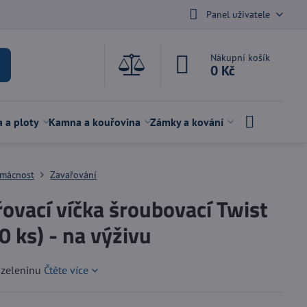
Panel uživatele
Nákupní košík
0 Kč
a a ploty
Kamna a kouřovina
Zámky a kování
mácnost
Zavařování
ovací víčka šroubovací Twist
0 ks) - na výživu
 zeleninu
Čtěte více