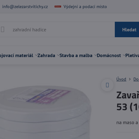
info@zelezarstvitichy.cz
Výdejní a podací místo
Hledat
jovací materiál
Zahrada
Stavba a malba
Domácnost
Pletiv
Úvod
Do
Zavař
53 (1
na maso a