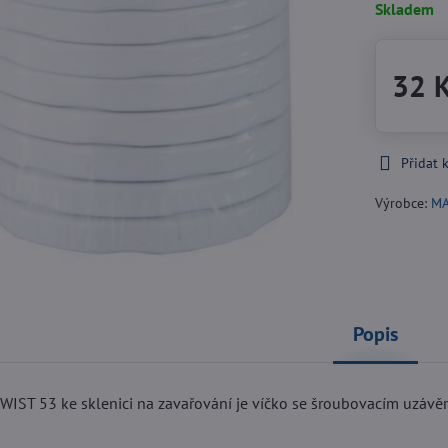
Skladem
32 
Přidat 
Výrobce:
M
Popis
TWIST 53 ke sklenici na zavařování je víčko se šroubovacím uzávě