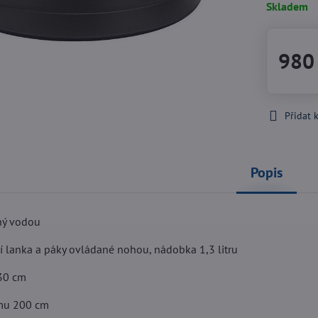
Skladem
980
Přidat 
Popis
lný vodou
 lanka a páky ovládané nohou, nádobka 1,3 litru
30 cm
omu 200 cm