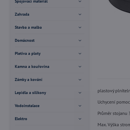
Spojovací materiál
Zahrada
Stavba a malba
Domácnost
Pletiva a ploty
Kamna a kouřovina
Zámky a kování
plastový plnite
Lepidla a silikony
Uchycení pomocí
Vodoinstalace
Průměr stojanu 
Elektro
Max. Výška str