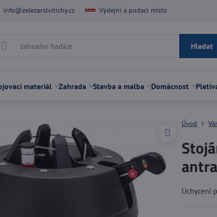
info@zelezarstvitichy.cz
Výdejní a podací místo
Hledat
jovací materiál
Zahrada
Stavba a malba
Domácnost
Pletiv
Úvod
Vá
Stojá
antra
Uchycení 