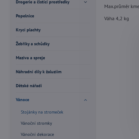
Drogerie a čistící prostředky
Max.průměr km
Popelnice
Váha 4,2 kg
Krycí plachty
Žebříky a schůdky
Maziva a spreje
Náhradní díly k žaluziím
Dětské nářadí
Vánoce
Stojánky na stromeček
Vánoční stromky
Vánoční dekorace