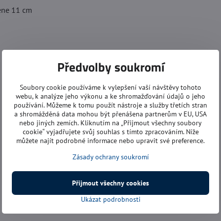
ene 11 cm
Předvolby soukromí
Soubory cookie používáme k vylepšení vaší návštěvy tohoto
webu, k analýze jeho výkonu a ke shromažďování údajů o jeho
používání. Můžeme k tomu použít nástroje a služby třetích stran
a shromážděná data mohou být přenášena partnerům v EU, USA
nebo jiných zemích. Kliknutím na „Přijmout všechny soubory
cookie“ vyjadřujete svůj souhlas s tímto zpracováním. Níže
můžete najít podrobné informace nebo upravit své preference.
Zásady ochrany soukromí
Přijmout všechny cookies
Ukázat podrobnosti