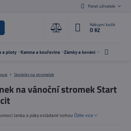
Panel uživatele
Nákupní košík
0 Kč
a a ploty
Kamna a kouřovina
Zámky a kování
noce
Stojánky na stromeček
nek na vánoční stromek Start
cit
pomocí lanka a páky ovládané nohou
Čtěte více