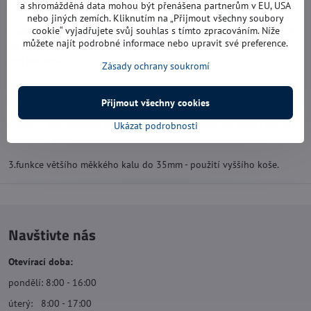
a shromážděná data mohou být přenášena partnerům v EU, USA
průměrů odtokových hadic 25, 32, 38 mm. Balení karton.
nebo jiných zemích. Kliknutím na „Přijmout všechny soubory
cookie“ vyjadřujete svůj souhlas s tímto zpracováním. Níže
Snadná instalace jednotlivých košů čerpadla, aby bylo možné využít
můžete najít podrobné informace nebo upravit své preference.
více funkcí pro čistou nebo znečištěnou vodu nebo nízké sání do 2
mm bez koše.
Zásady ochrany soukromí
1.funkce pro sání do 2 mm (použití bez koše) pro mírně znečištěnou
vodu.
Přijmout všechny cookies
2.funkce sání mírného až středního měkkého kalu do 8mm - použití
Ukázat podrobnosti
středního koše.
3.funkce většího měkkého kalu do 35mm - použití vyššího koše.
Navštivte nás
Otevírací doba:
pondělí: 8:00 - 16:00
úterý: 8:00 - 17:00