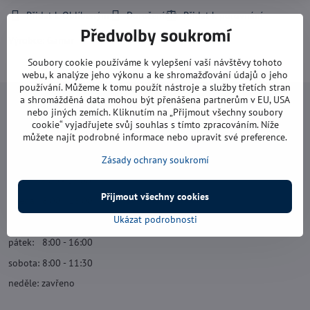
Přidat k Oblíbeným
Doručení
Předvolby soukromí
Výrobce:
Gamar
Soubory cookie používáme k vylepšení vaší návštěvy tohoto
webu, k analýze jeho výkonu a ke shromažďování údajů o jeho
používání. Můžeme k tomu použít nástroje a služby třetích stran
a shromážděná data mohou být přenášena partnerům v EU, USA
Navštivte nás
nebo jiných zemích. Kliknutím na „Přijmout všechny soubory
cookie“ vyjadřujete svůj souhlas s tímto zpracováním. Níže
můžete najít podrobné informace nebo upravit své preference.
Otevírací doba:
pondělí: 8:00 - 16:00
Zásady ochrany soukromí
úterý: 8:00 - 17:00
Přijmout všechny cookies
středa: 8:00 - 16:00
Ukázat podrobnosti
čtvrtek: 8:00 - 17:00
pátek: 8:00 - 16:00
sobota: 8:00 - 11:30
neděle: zavřeno