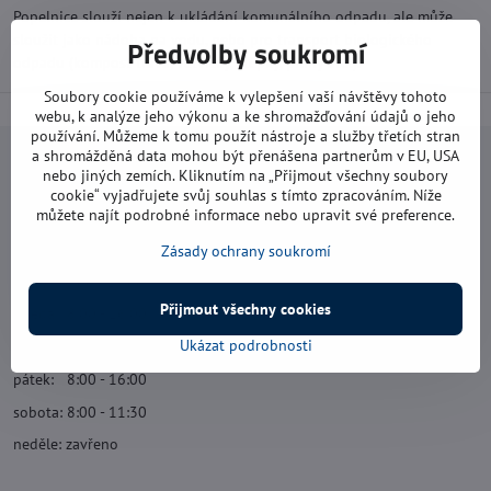
Popelnice slouží nejen k ukládání komunálního odpadu, ale může
sloužit jako nádoba na vodu, nebo pro transport biologického
Předvolby soukromí
odpadu (kompost tráva, větvičky, štěpky, piliny atd.).
Soubory cookie používáme k vylepšení vaší návštěvy tohoto
webu, k analýze jeho výkonu a ke shromažďování údajů o jeho
používání. Můžeme k tomu použít nástroje a služby třetích stran
a shromážděná data mohou být přenášena partnerům v EU, USA
Navštivte nás
nebo jiných zemích. Kliknutím na „Přijmout všechny soubory
cookie“ vyjadřujete svůj souhlas s tímto zpracováním. Níže
můžete najít podrobné informace nebo upravit své preference.
Otevírací doba:
pondělí: 8:00 - 16:00
Zásady ochrany soukromí
úterý: 8:00 - 17:00
Přijmout všechny cookies
středa: 8:00 - 16:00
Ukázat podrobnosti
čtvrtek: 8:00 - 17:00
pátek: 8:00 - 16:00
sobota: 8:00 - 11:30
neděle: zavřeno