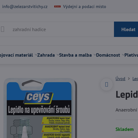
info@zelezarstvitichy.cz
Výdejní a podací místo
Hledat
jovací materiál
Zahrada
Stavba a malba
Domácnost
Pletiv
Úvod
Le
Lepi
Anaerobní 
Skladem