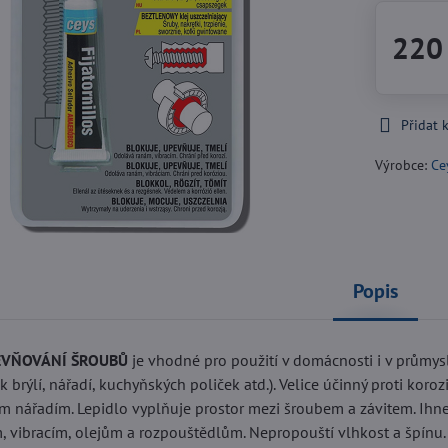
220
Přidat 
Výrobce:
Ce
Popis
EVŇOVÁNÍ ŠROUBŮ
je vhodné pro použití v domácnosti i v průmysl
 brýlí, nářadí, kuchyňských poliček atd.). Velice účinný proti ko
 nářadím. Lepidlo vyplňuje prostor mezi šroubem a závitem. Ihned
 vibracím, olejům a rozpouštědlům. Nepropouští vlhkost a špínu.