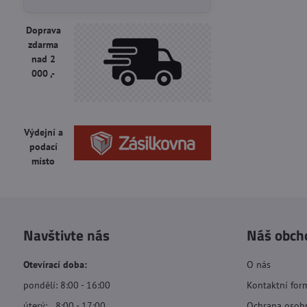
Doprava
zdarma
nad 2
000 ,-
Výdejní a
podací
místo
Navštivte nás
Náš obch
Otevírací doba:
O nás
pondělí: 8:00 - 16:00
Kontaktní for
úterý: 8:00 - 17:00
Ochrana osob