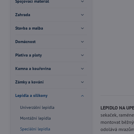
Spojovací materiál
Zahrada
Stavba a malba
Domácnost
Pletiva a ploty
Kamna a kouřovina
Zámky a kování
Lepidla a silikony
Univerzální lepidla
LEPIDLO NA UP
sekaček, ramének
Montážní lepidla
montovat běžným
Speciální lepidla
odolává mrazům,