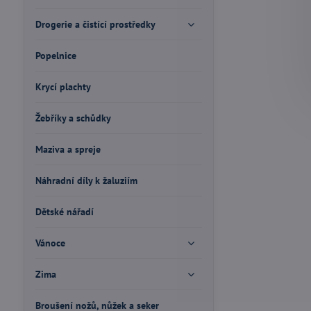
Drogerie a čistící prostředky
Popelnice
Krycí plachty
Žebříky a schůdky
Maziva a spreje
Náhradní díly k žaluziím
Dětské nářadí
Vánoce
Zima
Broušení nožů, nůžek a seker