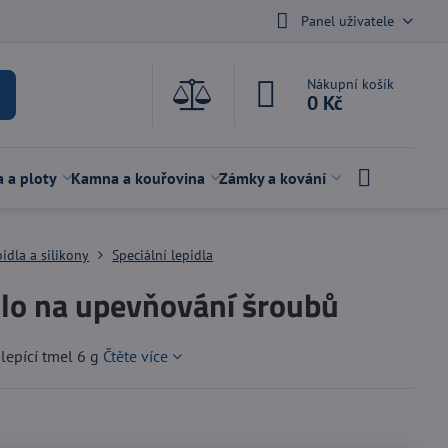
Panel uživatele
Nákupní košík
0 Kč
a a ploty
Kamna a kouřovina
Zámky a kování
pidla a silikony
Speciální lepidla
dlo na upevňování šroubů
lepící tmel 6 g
Čtěte více