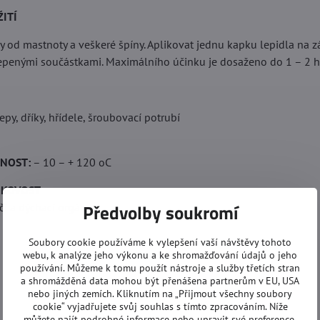
ITÍ
ky od mastnoty a veškeré špíny. Aplikovat jednu kapku lepidla na 
epenými součástkami. Maximálního účinku je dosaženo do 1 – 2 h
epy, dříky, hřídele, šroubovací potrubí
LNOST:
– 10 – + 120 oC
ZIKOVOST
Předvolby soukromí
i a dýchací orgány.
Soubory cookie používáme k vylepšení vaší návštěvy tohoto
webu, k analýze jeho výkonu a ke shromažďování údajů o jeho
používání. Můžeme k tomu použít nástroje a služby třetích stran
a shromážděná data mohou být přenášena partnerům v EU, USA
nebo jiných zemích. Kliknutím na „Přijmout všechny soubory
cookie“ vyjadřujete svůj souhlas s tímto zpracováním. Níže
můžete najít podrobné informace nebo upravit své preference.