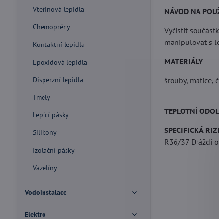
Vteřinová lepidla
NÁVOD NA POUŽ
Chemoprény
Vyčistit součást
manipulovat s l
Kontaktní lepidla
MATERIÁLY
Epoxidová lepidla
Disperzní lepidla
šrouby, matice, č
Tmely
TEPLOTNÍ ODO
Lepící pásky
SPECIFICKÁ RI
Silikony
R36/37 Dráždí oč
Izolační pásky
Vazelíny
Vodoinstalace
Elektro