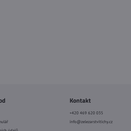
od
Kontakt
+420 469 620 035
mulář
info@zelezarstvitichy.cz
ních údajů